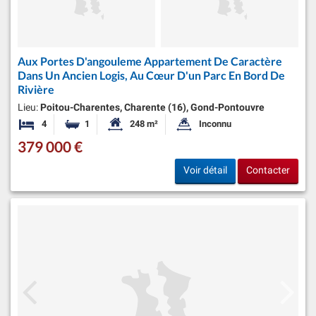
Aux Portes D'angouleme Appartement De Caractère
Dans Un Ancien Logis, Au Cœur D'un Parc En Bord De
Rivière
Lieu:
Poitou-Charentes, Charente (16), Gond-Pontouvre
4
1
248 m²
Inconnu
Chambres
Salle de bain
Surface habitable:
Superficie du terrain:
379 000 €
Voir détail
Contacter