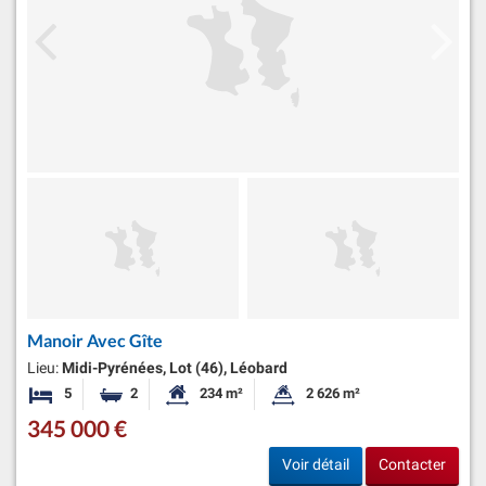
Manoir Avec Gîte
Lieu:
Midi-Pyrénées, Lot (46), Léobard
5
2
234 m²
2 626 m²
Chambres
Salles de bains
Surface habitable:
Superficie du terrain:
345 000 €
Voir détail
Contacter