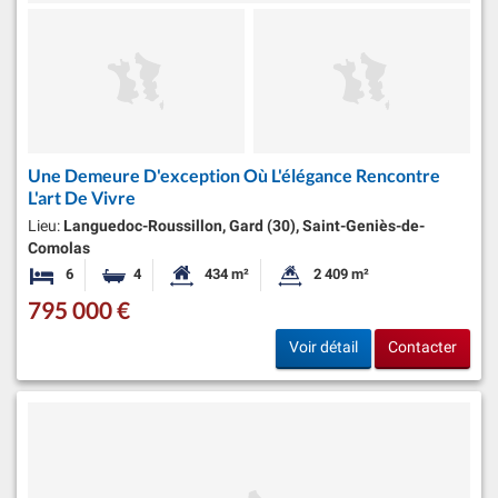
Une Demeure D'exception Où L'élégance Rencontre
L'art De Vivre
Lieu:
Languedoc-Roussillon, Gard (30), Saint-Geniès-de-
Comolas
6
4
434 m²
2 409 m²
Chambres
Salles de bains
Surface habitable:
Superficie du terrain:
795 000 €
Voir détail
Contacter