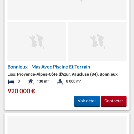
Bonnieux - Mas Avec Piscine Et Terrain
Lieu:
Provence-Alpes-Côte d'Azur, Vaucluse (84), Bonnieux
3
130 m²
8 000 m²
Chambres
Surface habitable:
Superficie du terrain:
920 000 €
Voir détail
Contacter