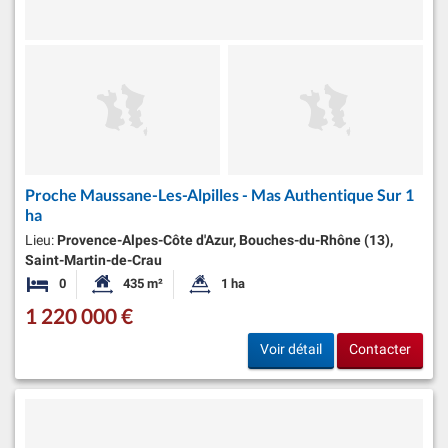
Proche Maussane-Les-Alpilles - Mas Authentique Sur 1
ha
Lieu:
Provence-Alpes-Côte d'Azur, Bouches-du-Rhône (13),
Saint-Martin-de-Crau
0
435 m²
1 ha
Chambres
Surface habitable:
Superficie du terrain:
1 220 000 €
Voir détail
Contacter