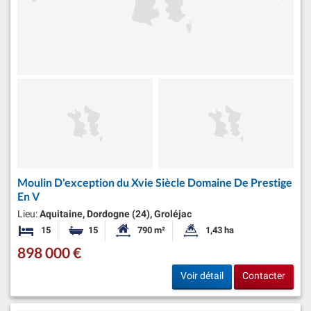
Moulin D'exception du Xvie Siècle Domaine De Prestige
En V
Lieu:
Aquitaine, Dordogne (24), Groléjac
15
15
790 m²
1,43 ha
Chambres
Salles de bains
Surface habitable:
Superficie du terrain:
898 000 €
Voir détail
Contacter