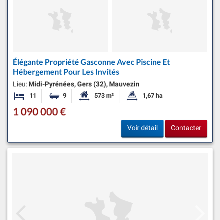
Élégante Propriété Gasconne Avec Piscine Et
Hébergement Pour Les Invités
Lieu:
Midi-Pyrénées, Gers (32), Mauvezin
11
9
573 m²
1,67 ha
Chambres
Salles de bains
Surface habitable:
Superficie du terrain:
1 090 000 €
Voir détail
Contacter