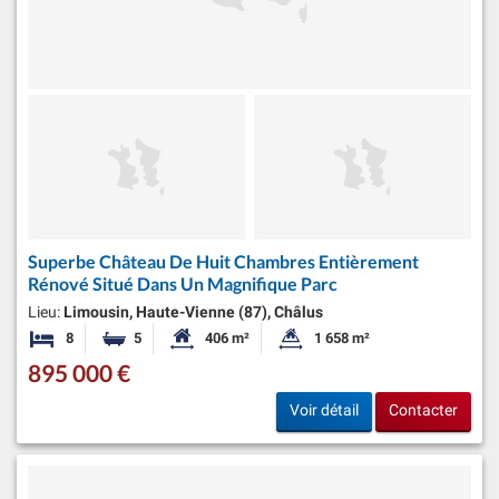
Superbe Château De Huit Chambres Entièrement
Rénové Situé Dans Un Magnifique Parc
Lieu:
Limousin, Haute-Vienne (87), Châlus
8
5
406 m²
1 658 m²
Chambres
Salles de bains
Surface habitable:
Superficie du terrain:
895 000 €
Voir détail
Contacter