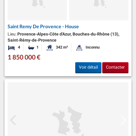
Saint Remy De Provence - House
Lieu:
Provence-Alpes-Côte d'Azur, Bouches-du-Rhône (13),
Saint-Rémy-de-Provence
4
1
342 m²
Inconnu
Chambres
Salle de bain
Surface habitable:
Superficie du terrain:
1 850 000 €
Voir détail
Contacter