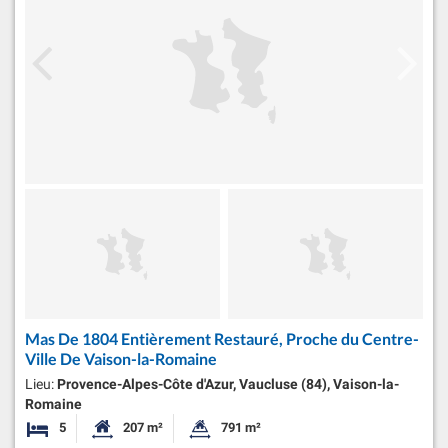
Mas De 1804 Entièrement Restauré, Proche du Centre-
Ville De Vaison-la-Romaine
Lieu:
Provence-Alpes-Côte d'Azur, Vaucluse (84), Vaison-la-
Romaine
5
207 m²
791 m²
Chambres
Surface habitable:
Superficie du terrain: