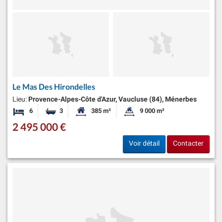
Le Mas Des Hirondelles
Lieu:
Provence-Alpes-Côte d'Azur, Vaucluse (84), Ménerbes
6
3
385 m²
9 000 m²
Chambres
Salles de bains
Surface habitable:
Superficie du terrain:
2 495 000 €
Voir détail
Contacter