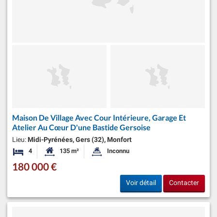
Maison De Village Avec Cour Intérieure, Garage Et
Atelier Au Cœur D'une Bastide Gersoise
Lieu:
Midi-Pyrénées, Gers (32), Monfort
4
135 m²
Inconnu
Chambres
Surface habitable:
Superficie du terrain:
180 000 €
Voir détail
Contacter