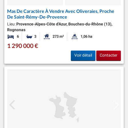
Mas De Caractère À Vendre Avec Oliveraies, Proche
De Saint-Rémy-De-Provence
Lieu:
Provence-Alpes-Côte d'Azur, Bouches-du-Rhône (13),
Rognonas
6
3
273 m²
1,06 ha
Chambres
Salles de bains
Surface habitable:
Superficie du terrain:
1 290 000 €
Voir détail
Contacter