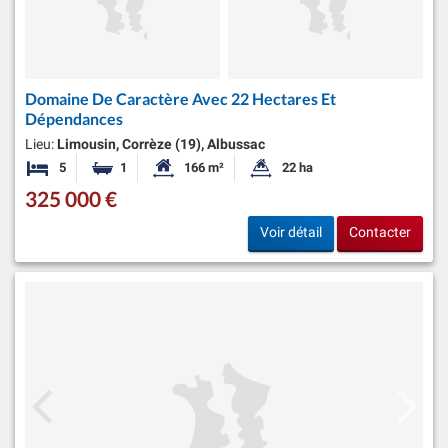
Domaine De Caractère Avec 22 Hectares Et
Dépendances
Lieu:
Limousin, Corrèze (19), Albussac
5
1
166 m²
22 ha
Chambres
Salle de bain
Surface habitable:
Superficie du terrain:
325 000 €
Voir détail
Contacter