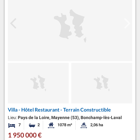
Villa - Hôtel Restaurant - Terrain Constructible
Lieu:
Pays de la Loire, Mayenne (53), Bonchamp-lès-Laval
7
2
1078 m²
2,06 ha
Chambres
Salles de bains
Surface habitable:
Superficie du terrain:
1 950 000 €