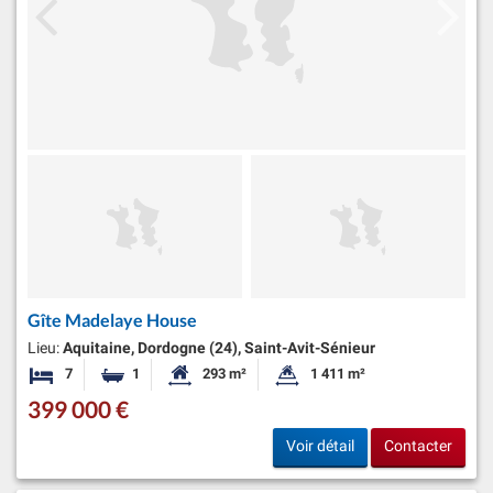
Gîte Madelaye House
Lieu:
Aquitaine, Dordogne (24), Saint-Avit-Sénieur
7
1
293 m²
1 411 m²
Chambres
Salle de bain
Surface habitable:
Superficie du terrain:
399 000 €
Voir détail
Contacter