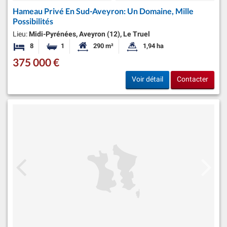
Hameau Privé En Sud-Aveyron: Un Domaine, Mille
Possibilités
Lieu:
Midi-Pyrénées, Aveyron (12), Le Truel
8
1
290 m²
1,94 ha
Chambres
Salle de bain
Surface habitable:
Superficie du terrain:
375 000 €
Voir détail
Contacter