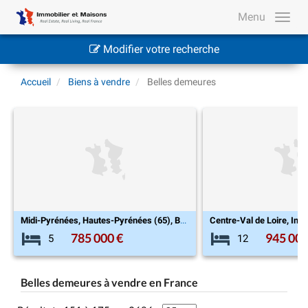
Menu
Modifier votre recherche
Accueil
Biens à vendre
Belles demeures
Midi-Pyrénées, Hautes-Pyrénées (65), Bours
Centre-Val de Loire, Indre (36), Veuil
Midi-Pyr
945 000 €
12
9
Belles demeures à vendre en France