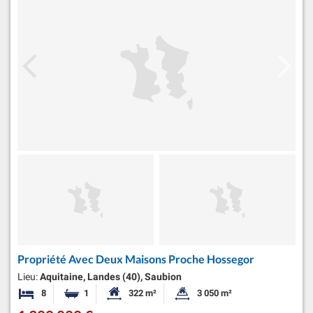
Propriété Avec Deux Maisons Proche Hossegor
Lieu:
Aquitaine, Landes (40), Saubion
8
1
322 m²
3 050 m²
Chambres
Salle de bain
Surface habitable:
Superficie du terrain: