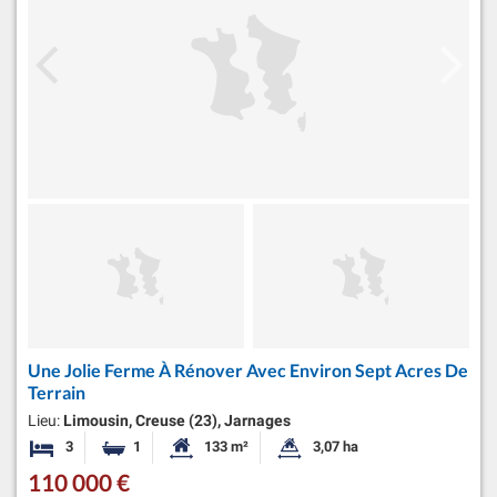
Une Jolie Ferme À Rénover Avec Environ Sept Acres De
Terrain
Lieu:
Limousin, Creuse (23), Jarnages
3
1
133 m²
3,07 ha
Chambres
Salle de bain
Surface habitable:
Superficie du terrain:
110 000 €