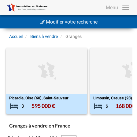
Menu
Modifier votre recherche
Accueil
Biens à vendre
Granges
ur
Limousin, Creuse (23), Boussac-Bourg
168 000 €
4
6
3
Granges à vendre en France