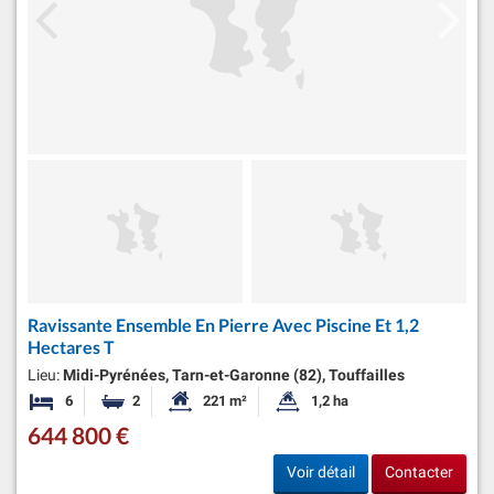
Ravissante Ensemble En Pierre Avec Piscine Et 1,2
Hectares T
Lieu:
Midi-Pyrénées, Tarn-et-Garonne (82), Touffailles
6
2
221 m²
1,2 ha
Chambres
Salles de bains
Surface habitable:
Superficie du terrain:
644 800 €
Voir détail
Contacter