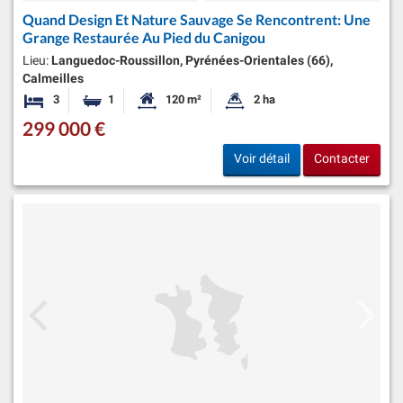
Quand Design Et Nature Sauvage Se Rencontrent: Une
Grange Restaurée Au Pied du Canigou
Lieu:
Languedoc-Roussillon, Pyrénées-Orientales (66),
Calmeilles
3
1
120 m²
2 ha
Chambres
Salle de bain
Surface habitable:
Superficie du terrain:
299 000 €
Voir détail
Contacter