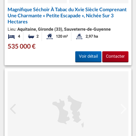
Magnifique Séchoir À Tabac du Xvie Siècle Comprenant
Une Charmante « Petite Escapade », Nichée Sur 3
Hectares
Lieu:
Aquitaine, Gironde (33), Sauveterre-de-Guyenne
4
2
120 m²
2,97 ha
Chambres
Salles de bains
Surface habitable:
Superficie du terrain:
535 000 €
Voir détail
Contacter