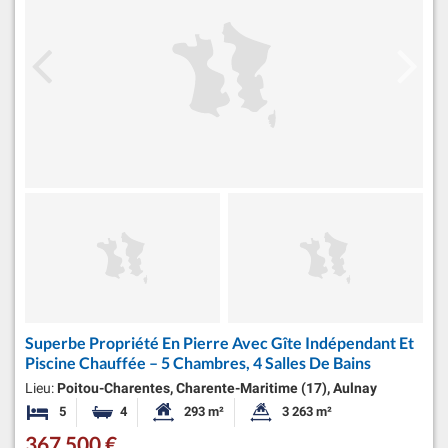
Superbe Propriété En Pierre Avec Gîte Indépendant Et
Piscine Chauffée – 5 Chambres, 4 Salles De Bains
Lieu:
Poitou-Charentes, Charente-Maritime (17), Aulnay
5
4
293 m²
3 263 m²
Chambres
Salles de bains
Surface habitable:
Superficie du terrain:
367 500 €