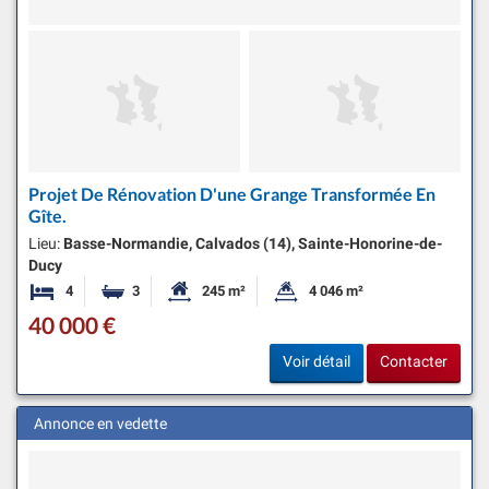
Projet De Rénovation D'une Grange Transformée En
Gîte.
Lieu:
Basse-Normandie, Calvados (14), Sainte-Honorine-de-
Ducy
4
3
245 m²
4 046 m²
Chambres
Salles de bains
Surface habitable:
Superficie du terrain:
40 000 €
Voir détail
Contacter
Annonce en vedette