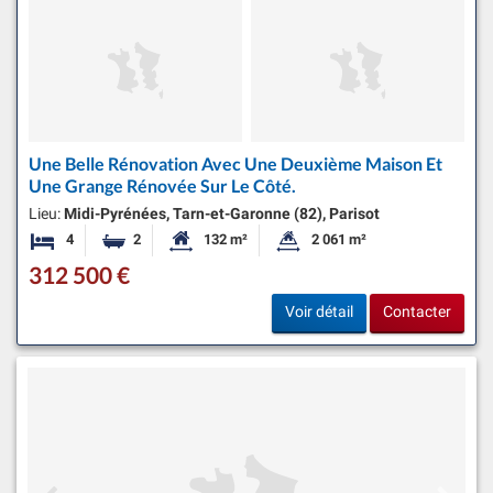
Une Belle Rénovation Avec Une Deuxième Maison Et
Une Grange Rénovée Sur Le Côté.
Lieu:
Midi-Pyrénées, Tarn-et-Garonne (82), Parisot
4
2
132 m²
2 061 m²
Chambres
Salles de bains
Surface habitable:
Superficie du terrain:
312 500 €
Voir détail
Contacter