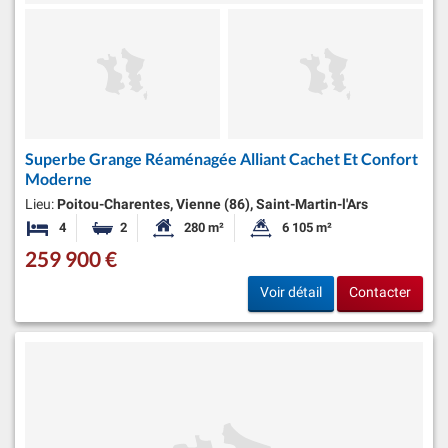
Superbe Grange Réaménagée Alliant Cachet Et Confort
Moderne
Lieu:
Poitou-Charentes, Vienne (86), Saint-Martin-l'Ars
4
2
280 m²
6 105 m²
Chambres
Salles de bains
Surface habitable:
Superficie du terrain:
259 900 €
Voir détail
Contacter