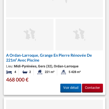
A Ordan-Larroque, Grange En Pierre Rénovée De
221m² Avec Piscine
Lieu:
Midi-Pyrénées, Gers (32), Ordan-Larroque
4
2
221 m²
5 428 m²
Chambres
Salles de bains
Surface habitable:
Superficie du terrain:
468 000 €
Voir détail
Contacter