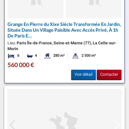
Grange En Pierre du Xixe Siècle Transformée En Jardin,
Située Dans Un Village Paisible Avec Accès Privé, À 1h
De Paris E…
Lieu:
Paris Île-de-France, Seine-et-Marne (77), La Celle-sur-
Morin
6
4
280 m²
2 500 m²
Chambres
Salles de bains
Surface habitable:
Superficie du terrain:
560 000 €
Voir détail
Contacter