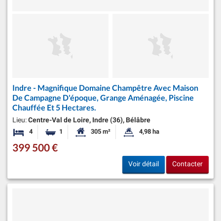
Indre - Magnifique Domaine Champêtre Avec Maison
De Campagne D'époque, Grange Aménagée, Piscine
Chauffée Et 5 Hectares.
Lieu:
Centre-Val de Loire, Indre (36), Bélâbre
4
1
305 m²
4,98 ha
Chambres
Salle de bain
Surface habitable:
Superficie du terrain:
399 500 €
Voir détail
Contacter