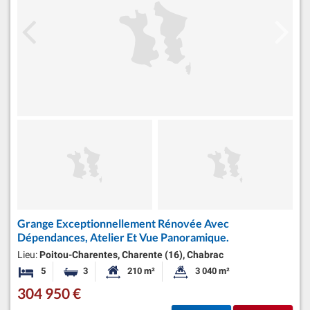
Grange Exceptionnellement Rénovée Avec
Dépendances, Atelier Et Vue Panoramique.
Lieu:
Poitou-Charentes, Charente (16), Chabrac
5
3
210 m²
3 040 m²
Chambres
Salles de bains
Surface habitable:
Superficie du terrain:
304 950 €