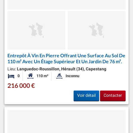
Entrepôt À Vin En Pierre Offrant Une Surface Au Sol De
110 m² Avec Un Étage Supérieur Et Un Jardin De 76 m².
Lieu:
Languedoc-Roussillon, Hérault (34), Capestang
0
110 m²
Inconnu
Chambres
Surface habitable:
Superficie du terrain:
216 000 €
Voir détail
Contacter