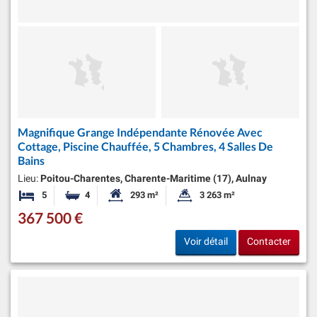
Magnifique Grange Indépendante Rénovée Avec
Cottage, Piscine Chauffée, 5 Chambres, 4 Salles De
Bains
Lieu:
Poitou-Charentes, Charente-Maritime (17), Aulnay
5
4
293 m²
3 263 m²
Chambres
Salles de bains
Surface habitable:
Superficie du terrain:
367 500 €
Voir détail
Contacter