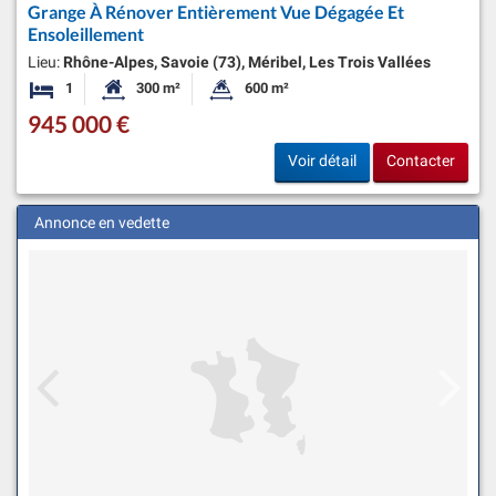
Grange À Rénover Entièrement Vue Dégagée Et
Ensoleillement
Lieu:
Rhône-Alpes, Savoie (73), Méribel, Les Trois Vallées
1
300 m²
600 m²
Chambre
Surface habitable:
Superficie du terrain:
945 000 €
Voir détail
Contacter
Annonce en vedette