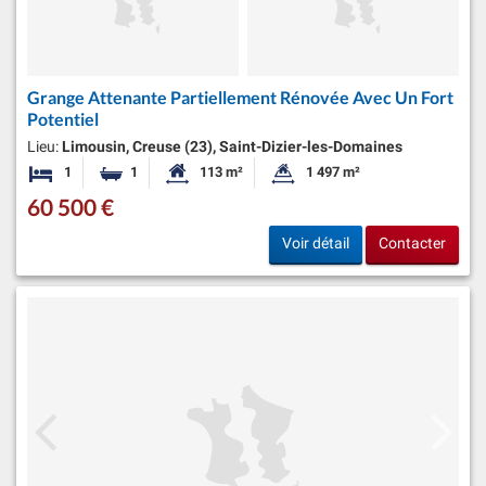
Grange Attenante Partiellement Rénovée Avec Un Fort
Potentiel
Lieu:
Limousin, Creuse (23), Saint-Dizier-les-Domaines
1
1
113 m²
1 497 m²
Chambre
Salle de bain
Surface habitable:
Superficie du terrain:
60 500 €
Voir détail
Contacter