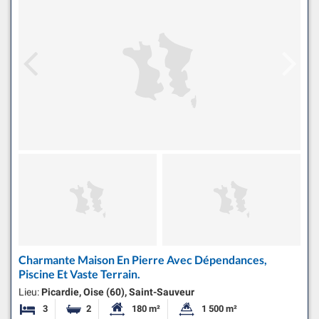
Charmante Maison En Pierre Avec Dépendances,
Piscine Et Vaste Terrain.
Lieu:
Picardie, Oise (60), Saint-Sauveur
3
2
180 m²
1 500 m²
Chambres
Salles de bains
Surface habitable:
Superficie du terrain: