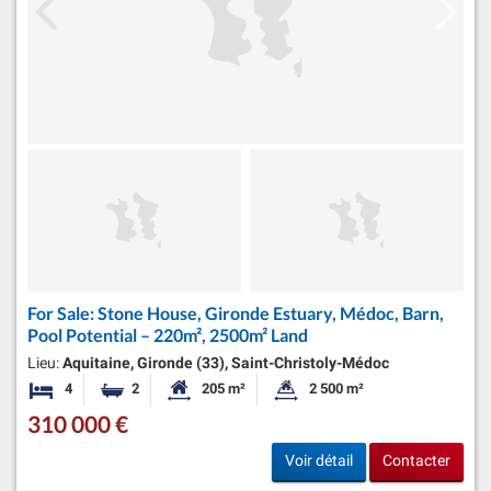
For Sale: Stone House, Gironde Estuary, Médoc, Barn,
Pool Potential – 220m², 2500m² Land
Lieu:
Aquitaine, Gironde (33), Saint-Christoly-Médoc
4
2
205 m²
2 500 m²
Chambres
Salles de bains
Surface habitable:
Superficie du terrain:
310 000 €
Voir détail
Contacter