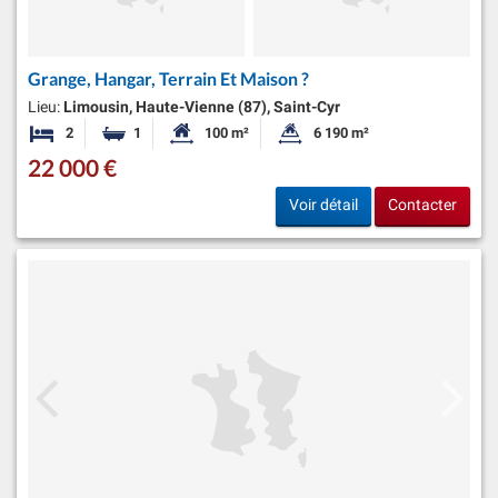
Grange, Hangar, Terrain Et Maison ?
Lieu:
Limousin, Haute-Vienne (87), Saint-Cyr
2
1
100 m²
6 190 m²
Chambres
Salle de bain
Surface habitable:
Superficie du terrain:
22 000 €
Voir détail
Contacter