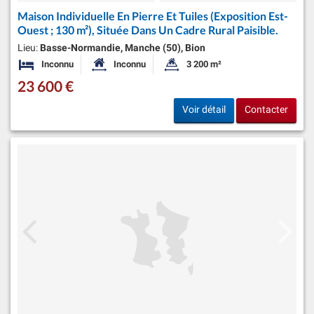
Maison Individuelle En Pierre Et Tuiles (Exposition Est-
Ouest ; 130 m²), Située Dans Un Cadre Rural Paisible.
Lieu:
Basse-Normandie, Manche (50), Bion
Inconnu
Inconnu
3 200 m²
Chambres
Surface habitable:
Superficie du terrain:
23 600 €
Voir détail
Contacter