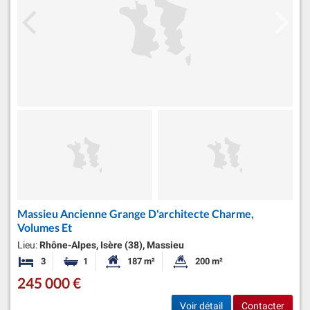
Massieu Ancienne Grange D'architecte Charme,
Volumes Et
Lieu:
Rhône-Alpes, Isère (38), Massieu
3
1
187 m²
200 m²
Chambres
Salle de bain
Surface habitable:
Superficie du terrain:
245 000 €
Voir détail
Contacter