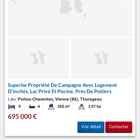
Superbe Propriété De Campagne Avec Logement
D'invités, Lac Privé Et Piscine, Près De Poitiers
Lieu:
Poitou-Charentes, Vienne (86), Thurageau
9
4
265 m²
3,97 ha
Chambres
Salles de bains
Surface habitable:
Superficie du terrain:
695 000 €
Voir détail
Contacter