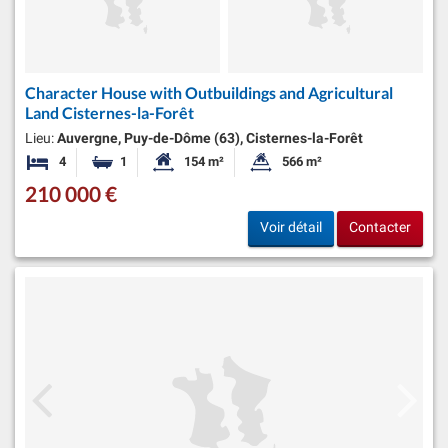
Character House with Outbuildings and Agricultural
Land Cisternes-la-Forêt
Lieu:
Auvergne, Puy-de-Dôme (63), Cisternes-la-Forêt
4
1
154 m²
566 m²
Chambres
Salle de bain
Surface habitable:
Superficie du terrain:
210 000 €
Voir détail
Contacter