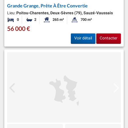
Grande Grange, Prête À Être Convertie
Lieu:
Poitou-Charentes, Deux-Sèvres (79), Sauzé-Vaussais
0
2
265 m²
700 m²
Chambres
Salles de bains
Surface habitable:
Superficie du terrain:
56 000 €
Voir détail
Contacter