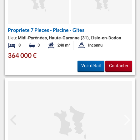
Propriete 7 Pieces - Piscine - Gites
Lieu:
Midi-Pyrénées, Haute-Garonne (31), L'Isle-en-Dodon
8
3
240 m²
Inconnu
Chambres
Salles de bains
Surface habitable:
Superficie du terrain:
364 000 €
Voir détail
Contacter