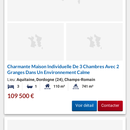
Charmante Maison Individuelle De 3 Chambres Avec 2
Granges Dans Un Environnement Calme
Lieu:
Aquitaine, Dordogne (24), Champs-Romain
3
1
110 m²
741 m²
Chambres
Salle de bain
Surface habitable:
Superficie du terrain:
109 500 €
Voir détail
Contacter