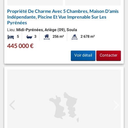
Propriété De Charme Avec 5 Chambres, Maison D'amis
Indépendante, Piscine Et Vue Imprenable Sur Les
Pyrénées
Lieu:
Midi-Pyrénées, Ariège (09), Soula
5
3
256 m²
2 678 m²
Chambres
Salles de bains
Surface habitable:
Superficie du terrain:
445 000 €
Voir détail
Contacter