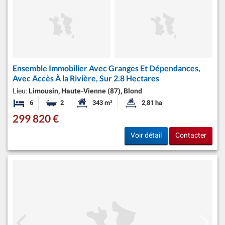
Ensemble Immobilier Avec Granges Et Dépendances,
Avec Accès À la Rivière, Sur 2.8 Hectares
Lieu:
Limousin, Haute-Vienne (87), Blond
6
2
343 m²
2,81 ha
Chambres
Salles de bains
Surface habitable:
Superficie du terrain:
299 820 €
Voir détail
Contacter