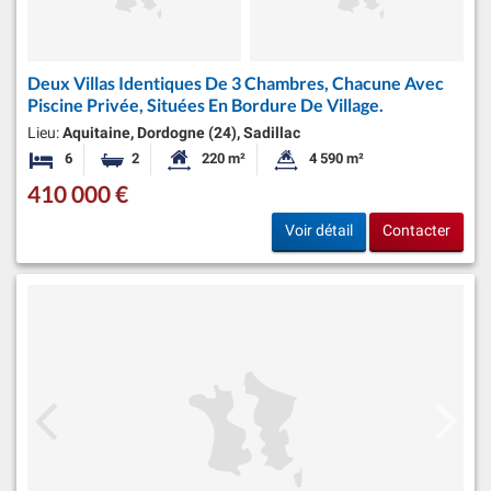
Deux Villas Identiques De 3 Chambres, Chacune Avec
Piscine Privée, Situées En Bordure De Village.
Lieu:
Aquitaine, Dordogne (24), Sadillac
6
2
220 m²
4 590 m²
Chambres
Salles de bains
Surface habitable:
Superficie du terrain:
410 000 €
Voir détail
Contacter