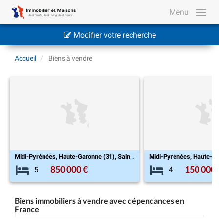
Menu
Modifier votre recherche
Accueil
Biens à vendre
Midi-Pyrénées, Haute-Garonne (31), Saint-Élix-le-Château
Midi-Pyrénées, Haute-Garonne (31), L'Isle-en-Dodon
150 000 €
37
4
6
Biens immobiliers à vendre avec dépendances en
France