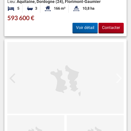
Lieu:
Aquitaine, Dordogne (24), Florimont-Gaumier
5
3
166 m²
10,8 ha
Chambres
Salles de bains
Surface habitable:
Superficie du terrain:
593 600 €
Voir détail
Contacter