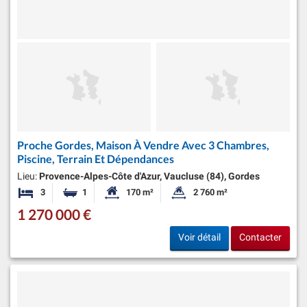
Proche Gordes, Maison À Vendre Avec 3 Chambres,
Piscine, Terrain Et Dépendances
Lieu:
Provence-Alpes-Côte d'Azur, Vaucluse (84), Gordes
3
1
170 m²
2 760 m²
Chambres
Salle de bain
Surface habitable:
Superficie du terrain:
1 270 000 €
Voir détail
Contacter