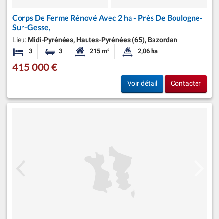
Corps De Ferme Rénové Avec 2 ha - Près De Boulogne-
Sur-Gesse,
Lieu:
Midi-Pyrénées, Hautes-Pyrénées (65), Bazordan
3
3
215 m²
2,06 ha
Chambres
Salles de bains
Surface habitable:
Superficie du terrain:
415 000 €
Voir détail
Contacter