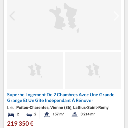
Superbe Logement De 2 Chambres Avec Une Grande
Grange Et Un Gîte Indépendant À Rénover
Lieu:
Poitou-Charentes, Vienne (86), Lathus-Saint-Rémy
2
2
157 m²
3 214 m²
Chambres
Salles de bains
Surface habitable:
Superficie du terrain:
219 350 €