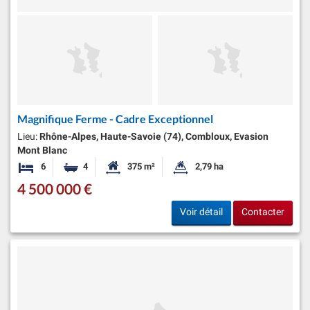
Magnifique Ferme - Cadre Exceptionnel
Lieu:
Rhône-Alpes, Haute-Savoie (74), Combloux, Evasion
Mont Blanc
6
4
375 m²
2,79 ha
Chambres
Salles de bains
Surface habitable:
Superficie du terrain:
4 500 000 €
Voir détail
Contacter