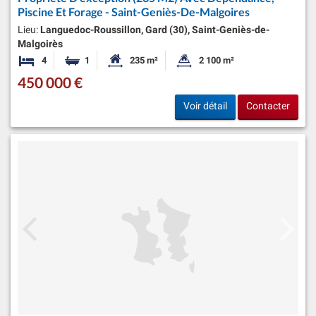
Piscine Et Forage - Saint-Geniès-De-Malgoires
Lieu:
Languedoc-Roussillon, Gard (30), Saint-Geniès-de-
Malgoirès
4
1
235 m²
2 100 m²
Chambres
Salle de bain
Surface habitable:
Superficie du terrain:
450 000 €
Voir détail
Contacter