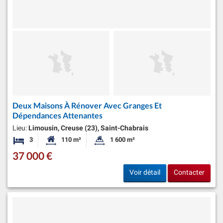
Deux Maisons À Rénover Avec Granges Et
Dépendances Attenantes
Lieu:
Limousin, Creuse (23), Saint-Chabrais
3
110 m²
1 600 m²
Chambres
Surface habitable:
Superficie du terrain:
37 000 €
Voir détail
Contacter