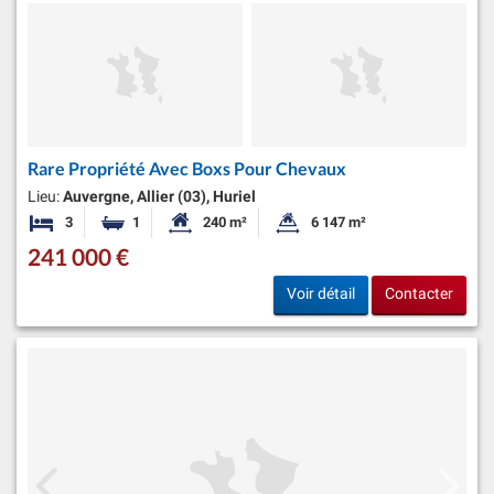
Rare Propriété Avec Boxs Pour Chevaux
Lieu:
Auvergne, Allier (03), Huriel
3
1
240 m²
6 147 m²
Chambres
Salle de bain
Surface habitable:
Superficie du terrain:
241 000 €
Voir détail
Contacter