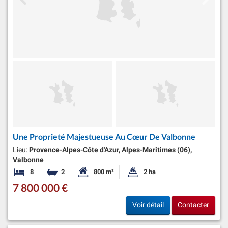
Une Proprieté Majestueuse Au Cœur De Valbonne
Lieu:
Provence-Alpes-Côte d'Azur, Alpes-Maritimes (06),
Valbonne
8
2
800 m²
2 ha
Chambres
Salles de bains
Surface habitable:
Superficie du terrain:
7 800 000 €
Voir détail
Contacter