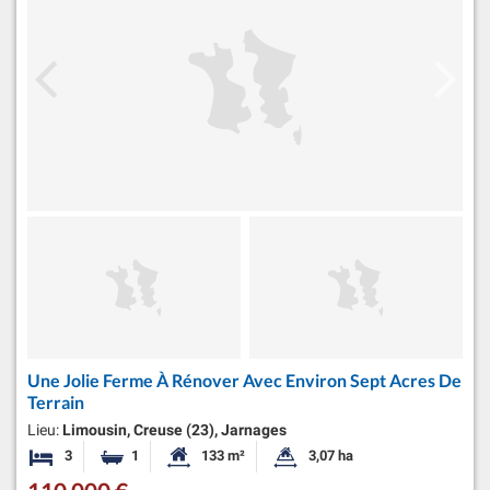
Une Jolie Ferme À Rénover Avec Environ Sept Acres De
Terrain
Lieu:
Limousin, Creuse (23), Jarnages
3
1
133 m²
3,07 ha
Chambres
Salle de bain
Surface habitable:
Superficie du terrain: