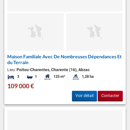
Maison Familiale Avec De Nombreuses Dépendances Et
du Terrain
Lieu:
Poitou-Charentes, Charente (16), Abzac
3
1
125 m²
1,28 ha
Chambres
Salle de bain
Surface habitable:
Superficie du terrain:
109 000 €
Voir détail
Contacter