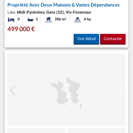
Propriété Avec Deux Maisons & Vastes Dépendances
Lieu:
Midi-Pyrénées, Gers (32), Vic-Fezensac
9
3
396 m²
4 ha
Chambres
Salles de bains
Surface habitable:
Superficie du terrain:
499 000 €
Voir détail
Contacter