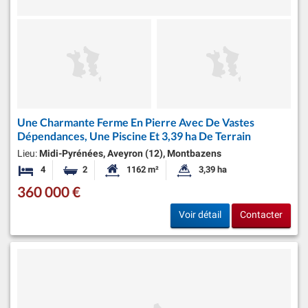
Une Charmante Ferme En Pierre Avec De Vastes
Dépendances, Une Piscine Et 3,39 ha De Terrain
Lieu:
Midi-Pyrénées, Aveyron (12), Montbazens
4
2
1162 m²
3,39 ha
Chambres
Salles de bains
Surface habitable:
Superficie du terrain:
360 000 €
Voir détail
Contacter