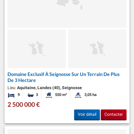
Domaine Exclusif À Seignosse Sur Un Terrain De Plus
De 3 Hectare
Lieu:
Aquitaine, Landes (40), Seignosse
9
3
550 m²
3,05 ha
Chambres
Salles de bains
Surface habitable:
Superficie du terrain:
2 500 000 €
Voir détail
Contacter