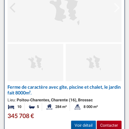
Ferme de caractère avec gîte, piscine et chalet, le jardin
fait 8000m².
Lieu:
Poitou-Charentes, Charente (16), Brossac
10
5
284 m²
8 000 m²
Chambres
Salles de bains
Surface habitable:
Superficie du terrain:
345 708 €
Voir détail
Contacter