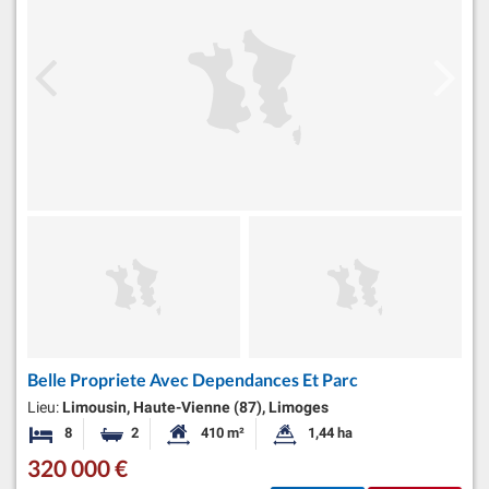
Belle Propriete Avec Dependances Et Parc
Lieu:
Limousin, Haute-Vienne (87), Limoges
8
2
410 m²
1,44 ha
Chambres
Salles de bains
Surface habitable:
Superficie du terrain:
320 000 €