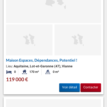
Maison Espaces, Dépendances, Potentiel !
Lieu:
Aquitaine, Lot-et-Garonne (47), Vianne
0
170 m²
0 m²
Chambres
Surface habitable:
Superficie du terrain:
119 000 €
Voir détail
Contacter