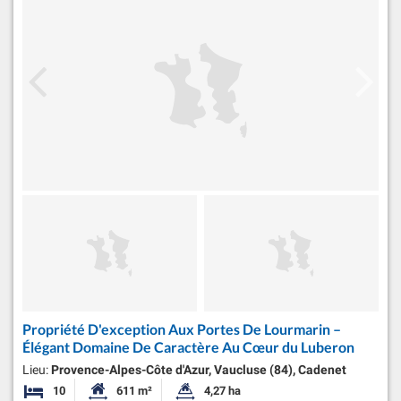
Propriété D'exception Aux Portes De Lourmarin –
Élégant Domaine De Caractère Au Cœur du Luberon
Lieu:
Provence-Alpes-Côte d'Azur, Vaucluse (84), Cadenet
10
611 m²
4,27 ha
Chambres
Surface habitable:
Superficie du terrain: