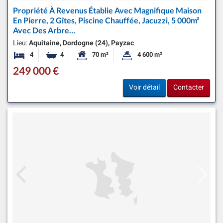
Propriété À Revenus Établie Avec Magnifique Maison
En Pierre, 2 Gîtes, Piscine Chauffée, Jacuzzi, 5 000m²
Avec Des Arbre…
Lieu:
Aquitaine, Dordogne (24), Payzac
4
4
70 m²
4 600 m²
Chambres
Salles de bains
Surface habitable:
Superficie du terrain:
249 000 €
Voir détail
Contacter