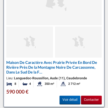
Maison De Caractère Avec Prairie Privée En Bord De
Rivière Près De la Montagne Noire De Carcassonne,
Dans Le Sud De la F…
Lieu:
Languedoc-Roussillon, Aude (11), Caudebronde
8
4
350 m²
2 712 m²
Chambres
Salles de bains
Surface habitable:
Superficie du terrain:
590 000 €
Voir détail
Contacter