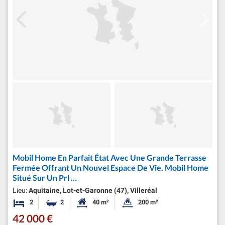
Mobil Home En Parfait État Avec Une Grande Terrasse
Fermée Offrant Un Nouvel Espace De Vie. Mobil Home
Situé Sur Un Prl …
Lieu:
Aquitaine, Lot-et-Garonne (47), Villeréal
2
2
40 m²
200 m²
Chambres
Salles de bains
Surface habitable:
Superficie du terrain:
42 000 €