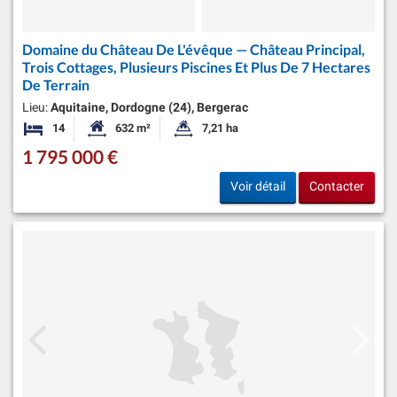
Domaine du Château De L'évêque — Château Principal,
Trois Cottages, Plusieurs Piscines Et Plus De 7 Hectares
De Terrain
Lieu:
Aquitaine, Dordogne (24), Bergerac
14
632 m²
7,21 ha
Chambres
Surface habitable:
Superficie du terrain:
1 795 000 €
Voir détail
Contacter