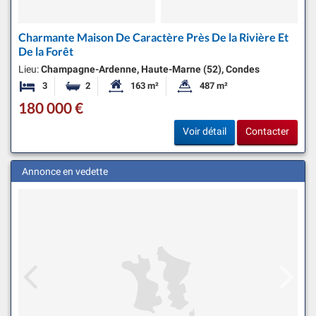
Charmante Maison De Caractère Près De la Rivière Et
De la Forêt
Lieu:
Champagne-Ardenne, Haute-Marne (52), Condes
3
2
163 m²
487 m²
Chambres
Salles de bains
Surface habitable:
Superficie du terrain:
180 000 €
Voir détail
Contacter
Annonce en vedette