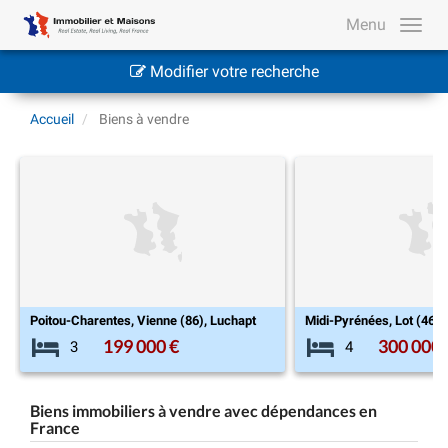
Menu
Modifier votre recherche
Accueil
Biens à vendre
uchapt
Midi-Pyrénées, Lot (46), Touzac
Picardie, Somme
300 000 €
43
4
5
Biens immobiliers à vendre avec dépendances en
France