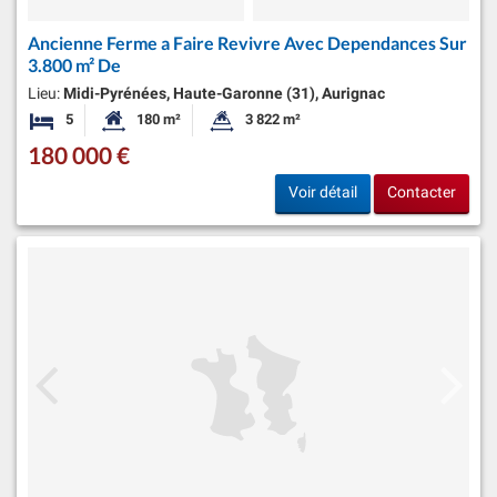
Ancienne Ferme a Faire Revivre Avec Dependances Sur
3.800 m² De
Lieu:
Midi-Pyrénées, Haute-Garonne (31), Aurignac
5
180 m²
3 822 m²
Chambres
Surface habitable:
Superficie du terrain:
180 000 €
Voir détail
Contacter