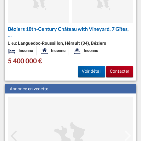
Béziers 18th-Century Château with Vineyard, 7 Gîtes,
…
Lieu:
Languedoc-Roussillon, Hérault (34), Béziers
Inconnu
Inconnu
Inconnu
Chambres
Surface habitable:
Superficie du terrain:
5 400 000 €
Voir détail
Contacter
Annonce en vedette