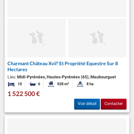
Charmant Château Xvii° Et Propriété Equestre Sur 8
Hectares
Lieu:
Midi-Pyrénées, Hautes-Pyrénées (65), Maubourguet
10
6
928 m²
8 ha
Chambres
Salles de bains
Surface habitable:
Superficie du terrain:
1 522 500 €
Voir détail
Contacter