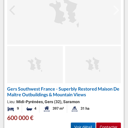
Gers Southwest France - Superbly Restored Maison De
Maître Outbuildings & Mountain Views
Lieu:
Midi-Pyrénées, Gers (32), Saramon
9
4
397 m²
31 ha
Chambres
Salles de bains
Surface habitable:
Superficie du terrain:
600 000 €
Voir détail
Contacter