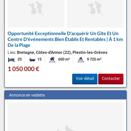
Opportunité Exceptionnelle D'acquérir Un Gîte Et Un
Centre D'événements Bien Établis Et Rentables | À 1 km
De la Plage
Lieu:
Bretagne, Côtes-d'Armor (22), Plestin-les-Grèves
25
15
650 m²
9 725 m²
Chambres
Salles de bains
Surface habitable:
Superficie du terrain:
1 050 000 €
Voir détail
Contacter
Annonce en vedette