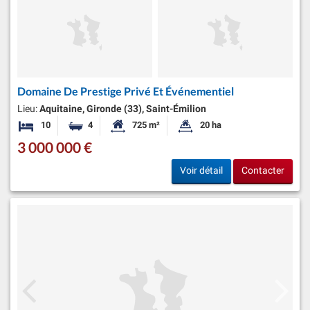
Domaine De Prestige Privé Et Événementiel
Lieu:
Aquitaine, Gironde (33), Saint-Émilion
10
4
725 m²
20 ha
Chambres
Salles de bains
Surface habitable:
Superficie du terrain:
3 000 000 €
Voir détail
Contacter