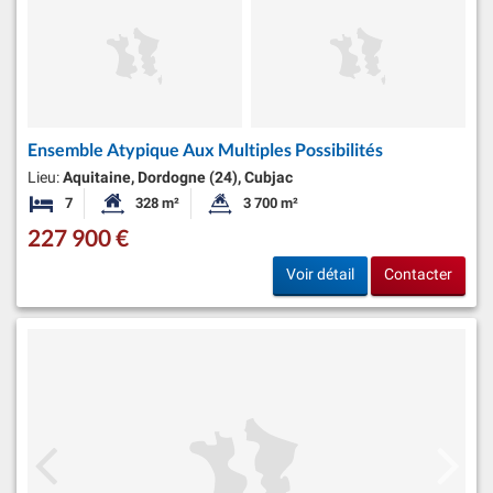
Ensemble Atypique Aux Multiples Possibilités
Lieu:
Aquitaine, Dordogne (24), Cubjac
7
328 m²
3 700 m²
Chambres
Surface habitable:
Superficie du terrain:
227 900 €
Voir détail
Contacter