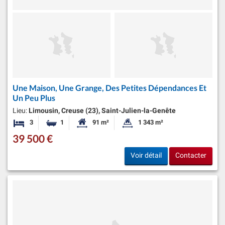
Une Maison, Une Grange, Des Petites Dépendances Et
Un Peu Plus
Lieu:
Limousin, Creuse (23), Saint-Julien-la-Genête
3
1
91 m²
1 343 m²
Chambres
Salle de bain
Surface habitable:
Superficie du terrain:
39 500 €
Voir détail
Contacter