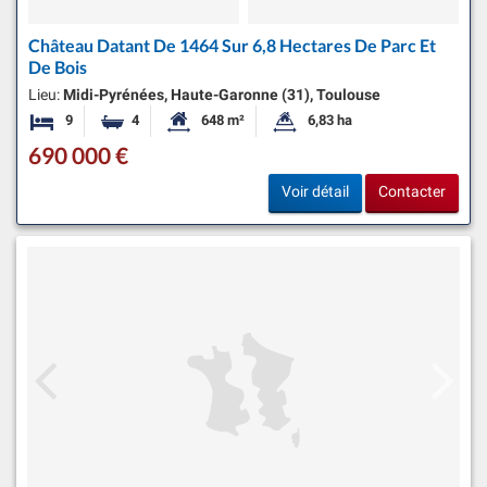
Château Datant De 1464 Sur 6,8 Hectares De Parc Et
De Bois
Lieu:
Midi-Pyrénées, Haute-Garonne (31), Toulouse
9
4
648 m²
6,83 ha
Chambres
Salles de bains
Surface habitable:
Superficie du terrain:
690 000 €
Voir détail
Contacter