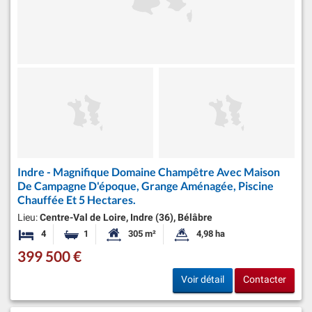
Indre - Magnifique Domaine Champêtre Avec Maison
De Campagne D'époque, Grange Aménagée, Piscine
Chauffée Et 5 Hectares.
Lieu:
Centre-Val de Loire, Indre (36), Bélâbre
4
1
305 m²
4,98 ha
Chambres
Salle de bain
Surface habitable:
Superficie du terrain:
399 500 €
Voir détail
Contacter