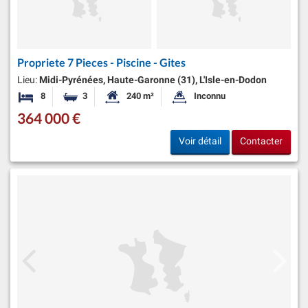
Propriete 7 Pieces - Piscine - Gites
Lieu:
Midi-Pyrénées, Haute-Garonne (31), L'Isle-en-Dodon
8
3
240 m²
Inconnu
Chambres
Salles de bains
Surface habitable:
Superficie du terrain:
364 000 €
Voir détail
Contacter