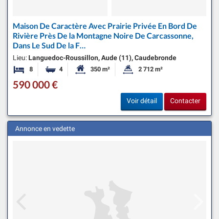
Maison De Caractère Avec Prairie Privée En Bord De
Rivière Près De la Montagne Noire De Carcassonne,
Dans Le Sud De la F…
Lieu:
Languedoc-Roussillon, Aude (11), Caudebronde
8
4
350 m²
2 712 m²
Chambres
Salles de bains
Surface habitable:
Superficie du terrain:
590 000 €
Voir détail
Contacter
Annonce en vedette