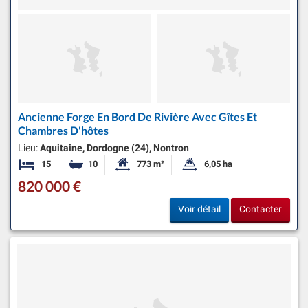
Ancienne Forge En Bord De Rivière Avec Gîtes Et
Chambres D'hôtes
Lieu:
Aquitaine, Dordogne (24), Nontron
15
10
773 m²
6,05 ha
Chambres
Salles de bains
Surface habitable:
Superficie du terrain:
820 000 €
Voir détail
Contacter