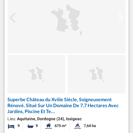
Superbe Château du Xviiie Siècle, Soigneusement
Rénové, Situé Sur Un Domaine De 7,7 Hectares Avec
Jardins, Piscine Et Te…
Lieu:
Aquitaine, Dordogne (24), Issigeac
9
9
675 m²
7,64 ha
Chambres
Salles de bains
Surface habitable:
Superficie du terrain: