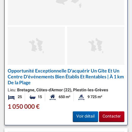
Opportunité Exceptionnelle D'acquérir Un Gîte Et Un
Centre D'événements Bien Établis Et Rentables | À 1 km
De la Plage
Lieu:
Bretagne, Côtes-d'Armor (22), Plestin-les-Grèves
25
15
650 m²
9 725 m²
Chambres
Salles de bains
Surface habitable:
Superficie du terrain:
1 050 000 €
Voir détail
Contacter