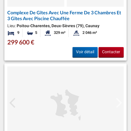
Complexe De Gîtes Avec Une Ferme De 3 Chambres Et
3 Gîtes Avec Piscine Chauffée
Lieu:
Poitou-Charentes, Deux-Sèvres (79), Caunay
9
5
329 m²
2 046 m²
Chambres
Salles de bains
Surface habitable:
Superficie du terrain:
299 600 €
Voir détail
Contacter