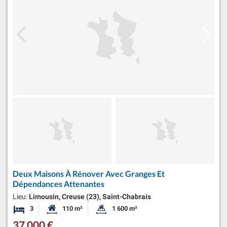
Deux Maisons À Rénover Avec Granges Et
Dépendances Attenantes
Lieu:
Limousin, Creuse (23), Saint-Chabrais
3
110 m²
1 600 m²
Chambres
Surface habitable:
Superficie du terrain:
37 000 €