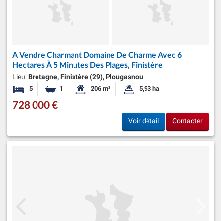
A Vendre Charmant Domaine De Charme Avec 6
Hectares À 5 Minutes Des Plages, Finistère
Lieu:
Bretagne, Finistère (29), Plougasnou
5
1
206 m²
5,93 ha
Chambres
Salle de bain
Surface habitable:
Superficie du terrain:
728 000 €
Voir détail
Contacter