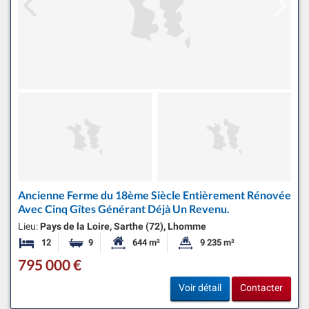
Ancienne Ferme du 18ème Siècle Entièrement Rénovée
Avec Cinq Gîtes Générant Déjà Un Revenu.
Lieu:
Pays de la Loire, Sarthe (72), Lhomme
12
9
644 m²
9 235 m²
Chambres
Salles de bains
Surface habitable:
Superficie du terrain:
795 000 €
Voir détail
Contacter