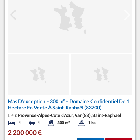
Mas D'exception – 300 m² – Domaine Confidentiel De 1
Hectare En Vente À Saint-Raphaël (83700)
Lieu:
Provence-Alpes-Côte d'Azur, Var (83), Saint-Raphaël
4
4
300 m²
1 ha
Chambres
Salles de bains
Surface habitable:
Superficie du terrain:
2 200 000 €