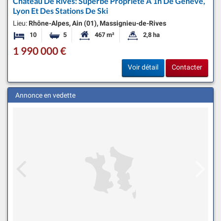
Château De Rives: Superbe Propriété À 1h De Genève,
Lyon Et Des Stations De Ski
Lieu:
Rhône-Alpes, Ain (01), Massignieu-de-Rives
10
5
467 m²
2,8 ha
Chambres
Salles de bains
Surface habitable:
Superficie du terrain:
1 990 000 €
Voir détail
Contacter
Annonce en vedette