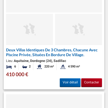
Deux Villas Identiques De 3 Chambres, Chacune Avec
Piscine Privée, Situées En Bordure De Village.
Lieu:
Aquitaine, Dordogne (24), Sadillac
6
2
220 m²
4 590 m²
Chambres
Salles de bains
Surface habitable:
Superficie du terrain:
410 000 €
Voir détail
Contacter