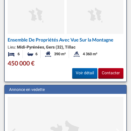
Ensemble De Propriétés Avec Vue Sur la Montagne
Lieu:
Midi-Pyrénées, Gers (32), Tillac
6
6
390 m²
4 360 m²
Chambres
Salles de bains
Surface habitable:
Superficie du terrain:
450 000 €
Voir détail
Contacter
Annonce en vedette