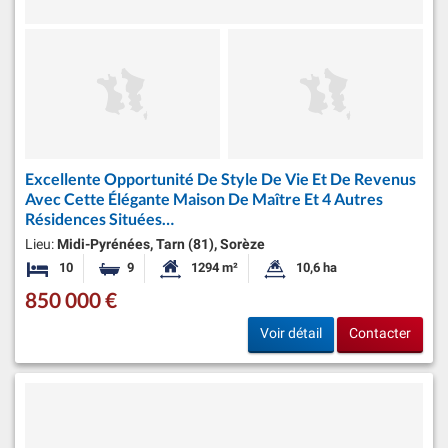
Excellente Opportunité De Style De Vie Et De Revenus
Avec Cette Élégante Maison De Maître Et 4 Autres
Résidences Situées…
Lieu:
Midi-Pyrénées, Tarn (81), Sorèze
10
9
1294 m²
10,6 ha
Chambres
Salles de bains
Surface habitable:
Superficie du terrain:
850 000 €
Voir détail
Contacter