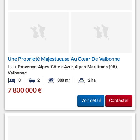
Une Proprieté Majestueuse Au Cœur De Valbonne
Lieu:
Provence-Alpes-Côte d'Azur, Alpes-Maritimes (06),
Valbonne
8
2
800 m²
2 ha
Chambres
Salles de bains
Surface habitable:
Superficie du terrain:
7 800 000 €
Voir détail
Contacter