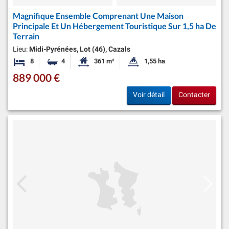
Magnifique Ensemble Comprenant Une Maison
Principale Et Un Hébergement Touristique Sur 1,5 ha De
Terrain
Lieu:
Midi-Pyrénées, Lot (46), Cazals
8
4
361 m²
1,55 ha
Chambres
Salles de bains
Surface habitable:
Superficie du terrain:
889 000 €
Voir détail
Contacter