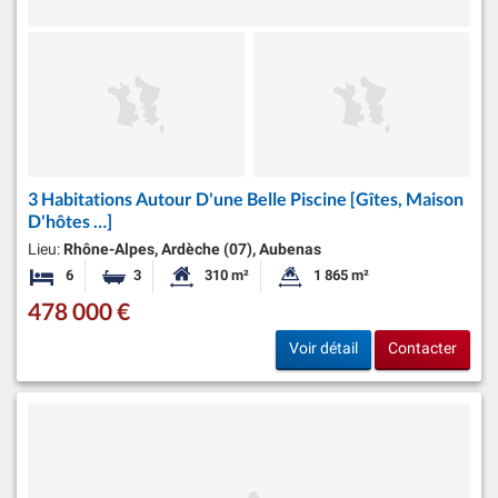
3 Habitations Autour D'une Belle Piscine [Gîtes, Maison
D'hôtes …]
Lieu:
Rhône-Alpes, Ardèche (07), Aubenas
6
3
310 m²
1 865 m²
Chambres
Salles de bains
Surface habitable:
Superficie du terrain:
478 000 €
Voir détail
Contacter