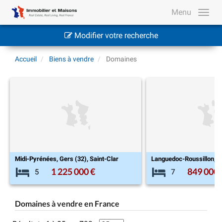
Menu
Modifier votre recherche
Accueil
Biens à vendre
Domaines
Languedoc-Roussillon, Lozère (48), Saint-Martin-de-Boubaux
Centre-Val de Loire, 
849 000 €
945 
7
12
Domaines à vendre en France