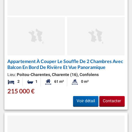
Appartement À Couper Le Souffle De 2 Chambres Avec
Balcon En Bord De Rivière Et Vue Panoramique
Lieu:
Poitou-Charentes, Charente (16), Confolens
2
1
61 m²
0 m²
Chambres
Salle de bain
Surface habitable:
Superficie du terrain:
215 000 €
Voir détail
Contacter