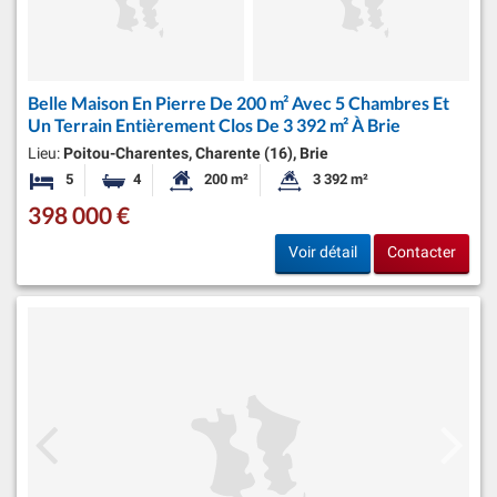
Belle Maison En Pierre De 200 m² Avec 5 Chambres Et
Un Terrain Entièrement Clos De 3 392 m² À Brie
Lieu:
Poitou-Charentes, Charente (16), Brie
5
4
200 m²
3 392 m²
Chambres
Salles de bains
Surface habitable:
Superficie du terrain:
398 000 €
Voir détail
Contacter