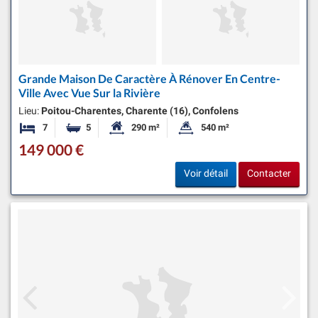
Grande Maison De Caractère À Rénover En Centre-
Ville Avec Vue Sur la Rivière
Lieu:
Poitou-Charentes, Charente (16), Confolens
7
5
290 m²
540 m²
Chambres
Salles de bains
Surface habitable:
Superficie du terrain:
149 000 €
Voir détail
Contacter