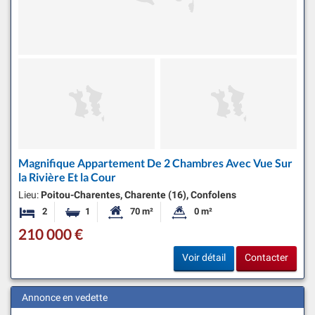
Magnifique Appartement De 2 Chambres Avec Vue Sur
la Rivière Et la Cour
Lieu:
Poitou-Charentes, Charente (16), Confolens
2
1
70 m²
0 m²
Chambres
Salle de bain
Surface habitable:
Superficie du terrain:
210 000 €
Voir détail
Contacter
Annonce en vedette