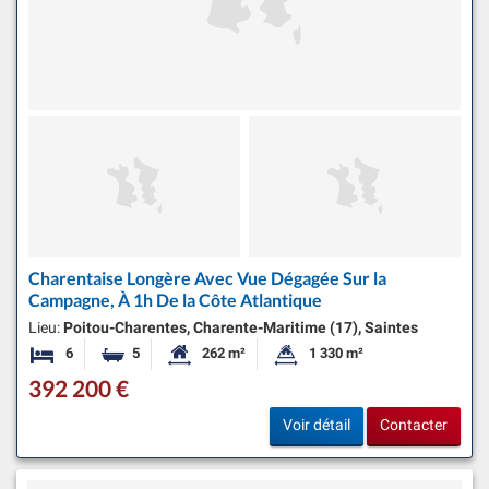
Charentaise Longère Avec Vue Dégagée Sur la
Campagne, À 1h De la Côte Atlantique
Lieu:
Poitou-Charentes, Charente-Maritime (17), Saintes
6
5
262 m²
1 330 m²
Chambres
Salles de bains
Surface habitable:
Superficie du terrain:
392 200 €
Voir détail
Contacter