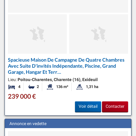
Spacieuse Maison De Campagne De Quatre Chambres
Avec Suite D'invités Indépendante, Piscine, Grand
Garage, Hangar Et Terr…
Lieu:
Poitou-Charentes, Charente (16), Exideuil
4
2
136 m²
1,31 ha
Chambres
Salles de bains
Surface habitable:
Superficie du terrain:
239 000 €
Voir détail
Contacter
Annonce en vedette