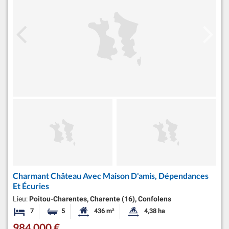
Charmant Château Avec Maison D'amis, Dépendances
Et Écuries
Lieu:
Poitou-Charentes, Charente (16), Confolens
7
5
436 m²
4,38 ha
Chambres
Salles de bains
Surface habitable:
Superficie du terrain:
984 000 €