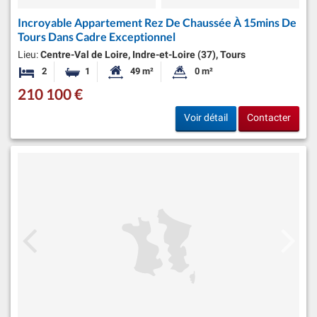
Incroyable Appartement Rez De Chaussée À 15mins De
Tours Dans Cadre Exceptionnel
Lieu:
Centre-Val de Loire, Indre-et-Loire (37), Tours
2
1
49 m²
0 m²
Chambres
Salle de bain
Surface habitable:
Superficie du terrain:
210 100 €
Voir détail
Contacter