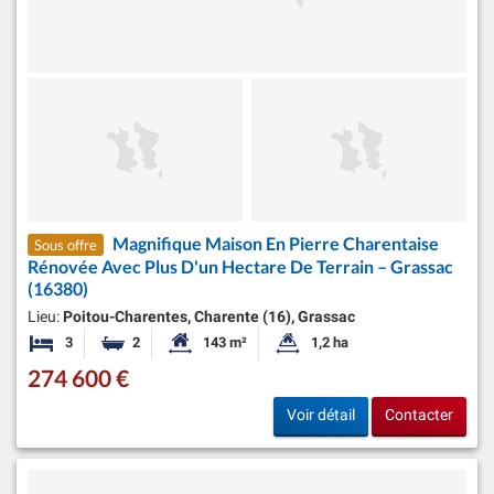
Magnifique Maison En Pierre Charentaise
Sous offre
Rénovée Avec Plus D'un Hectare De Terrain – Grassac
(16380)
Lieu:
Poitou-Charentes, Charente (16), Grassac
3
2
143 m²
1,2 ha
Chambres
Salles de bains
Surface habitable:
Superficie du terrain:
274 600 €
Voir détail
Contacter