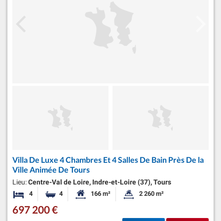
Villa De Luxe 4 Chambres Et 4 Salles De Bain Près De la
Ville Animée De Tours
Lieu:
Centre-Val de Loire, Indre-et-Loire (37), Tours
4
4
166 m²
2 260 m²
Chambres
Salles de bains
Surface habitable:
Superficie du terrain:
697 200 €