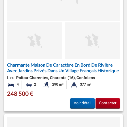
Charmante Maison De Caractère En Bord De Rivière
Avec Jardins Privés Dans Un Village Français Historique
Lieu:
Poitou-Charentes, Charente (16), Confolens
4
2
290 m²
377 m²
Chambres
Salles de bains
Surface habitable:
Superficie du terrain:
248 500 €
Voir détail
Contacter