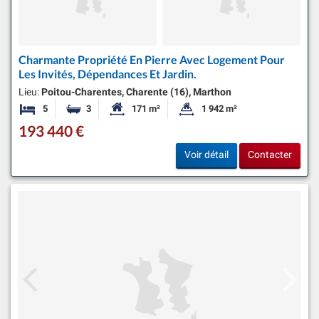
Charmante Propriété En Pierre Avec Logement Pour
Les Invités, Dépendances Et Jardin.
Lieu:
Poitou-Charentes, Charente (16), Marthon
5
3
171 m²
1 942 m²
Chambres
Salles de bains
Surface habitable:
Superficie du terrain:
193 440 €
Voir détail
Contacter