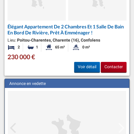
Élégant Appartement De 2 Chambres Et 1 Salle De Bain
En Bord De Rivière, Prêt À Emménager !
Lieu:
Poitou-Charentes, Charente (16), Confolens
2
1
65 m²
0 m²
Chambres
Salle de bain
Surface habitable:
Superficie du terrain:
230 000 €
Voir détail
Contacter
Annonce en vedette