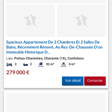
Spacieux Appartement De 2 Chambres Et 2 Salles De
Bains, Récemment Rénové, Au Rez-De-Chaussée D'un
Immeuble Historique D…
Lieu:
Poitou-Charentes, Charente (16), Confolens
2
2
92 m²
0 m²
Chambres
Salles de bains
Surface habitable:
Superficie du terrain:
279 000 €
Voir détail
Contacter