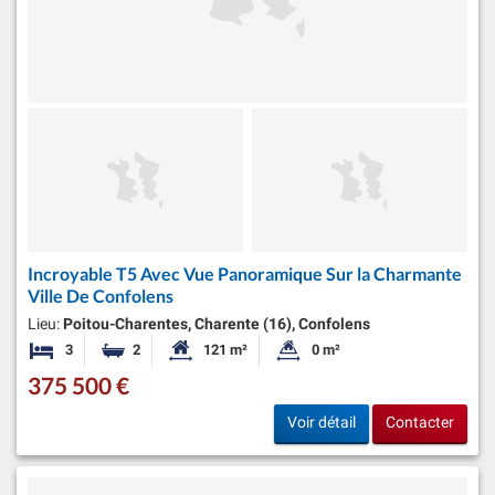
Incroyable T5 Avec Vue Panoramique Sur la Charmante
Ville De Confolens
Lieu:
Poitou-Charentes, Charente (16), Confolens
3
2
121 m²
0 m²
Chambres
Salles de bains
Surface habitable:
Superficie du terrain:
375 500 €
Voir détail
Contacter