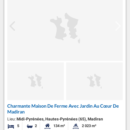
Charmante Maison De Ferme Avec Jardin Au Cœur De
Madiran
Lieu:
Midi-Pyrénées, Hautes-Pyrénées (65), Madiran
5
2
134 m²
2 023 m²
Chambres
Salles de bains
Surface habitable:
Superficie du terrain: