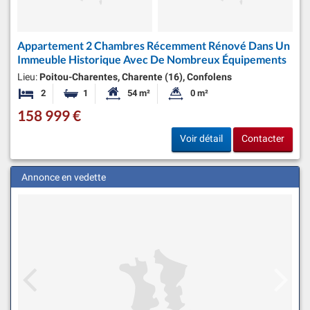
Appartement 2 Chambres Récemment Rénové Dans Un
Immeuble Historique Avec De Nombreux Équipements
Lieu:
Poitou-Charentes, Charente (16), Confolens
2
1
54 m²
0 m²
Chambres
Salle de bain
Surface habitable:
Superficie du terrain:
158 999 €
Voir détail
Contacter
Annonce en vedette