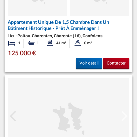
Appartement Unique De 1,5 Chambre Dans Un
Bâtiment Historique - Prêt À Emménager !
Lieu:
Poitou-Charentes, Charente (16), Confolens
1
1
41 m²
0 m²
Chambre
Salle de bain
Surface habitable:
Superficie du terrain:
125 000 €
Voir détail
Contacter