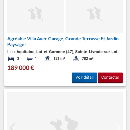
Agréable Villa Avec Garage, Grande Terrasse Et Jardin
Paysager
Lieu:
Aquitaine, Lot-et-Garonne (47), Sainte-Livrade-sur-Lot
3
1
121 m²
782 m²
Chambres
Salle de bain
Surface habitable:
Superficie du terrain:
189 000 €
Voir détail
Contacter