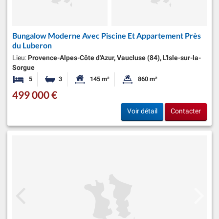
Bungalow Moderne Avec Piscine Et Appartement Près
du Luberon
Lieu:
Provence-Alpes-Côte d'Azur, Vaucluse (84), L'Isle-sur-la-
Sorgue
5
3
145 m²
860 m²
Chambres
Salles de bains
Surface habitable:
Superficie du terrain:
499 000 €
Voir détail
Contacter