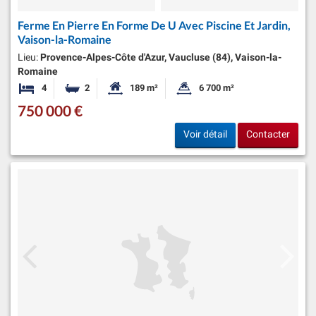
Ferme En Pierre En Forme De U Avec Piscine Et Jardin,
Vaison-la-Romaine
Lieu:
Provence-Alpes-Côte d'Azur, Vaucluse (84), Vaison-la-
Romaine
4
2
189 m²
6 700 m²
Chambres
Salles de bains
Surface habitable:
Superficie du terrain:
750 000 €
Voir détail
Contacter