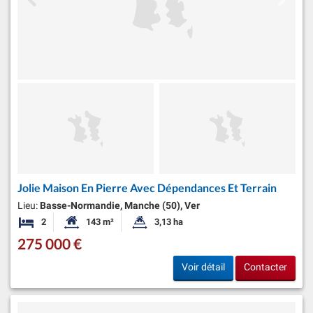
Jolie Maison En Pierre Avec Dépendances Et Terrain
Lieu:
Basse-Normandie, Manche (50), Ver
2
143 m²
3,13 ha
Chambres
Surface habitable:
Superficie du terrain:
275 000 €
Voir détail
Contacter