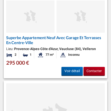
Superbe Appartement Neuf Avec Garage Et Terrasses
En Centre-Ville
Lieu:
Provence-Alpes-Côte d'Azur, Vaucluse (84), Velleron
2
1
77 m²
Inconnu
Chambres
Salle de bain
Surface habitable:
Superficie du terrain:
295 000 €
Voir détail
Contacter