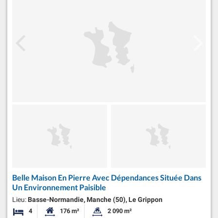
Belle Maison En Pierre Avec Dépendances Située Dans
Un Environnement Paisible
Lieu:
Basse-Normandie, Manche (50), Le Grippon
4
176 m²
2 090 m²
Chambres
Surface habitable:
Superficie du terrain: