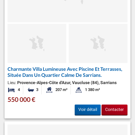
Charmante Villa Lumineuse Avec Piscine Et Terrasses,
Située Dans Un Quartier Calme De Sarrians.
Lieu:
Provence-Alpes-Côte d'Azur, Vaucluse (84), Sarrians
4
3
207 m²
1 380 m²
Chambres
Salles de bains
Surface habitable:
Superficie du terrain:
550 000 €
Voir détail
Contacter