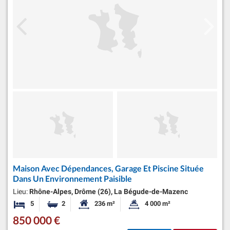
Maison Avec Dépendances, Garage Et Piscine Située
Dans Un Environnement Paisible
Lieu:
Rhône-Alpes, Drôme (26), La Bégude-de-Mazenc
5
2
236 m²
4 000 m²
Chambres
Salles de bains
Surface habitable:
Superficie du terrain:
850 000 €