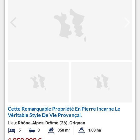
Cette Remarquable Propriété En Pierre Incarne Le
Véritable Style De Vie Provençal.
Lieu:
Rhône-Alpes, Drôme (26), Grignan
5
3
350 m²
1,08 ha
Chambres
Salles de bains
Surface habitable:
Superficie du terrain: