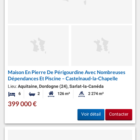
Maison En Pierre De Périgourdine Avec Nombreuses
Dépendances Et Piscine – Castelnaud-la-Chapelle
Lieu:
Aquitaine, Dordogne (24), Sarlat-la-Canéda
6
2
126 m²
2 274 m²
Chambres
Salles de bains
Surface habitable:
Superficie du terrain:
399 000 €
Voir détail
Contacter