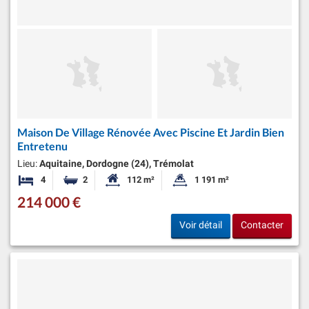
Maison De Village Rénovée Avec Piscine Et Jardin Bien
Entretenu
Lieu:
Aquitaine, Dordogne (24), Trémolat
4
2
112 m²
1 191 m²
Chambres
Salles de bains
Surface habitable:
Superficie du terrain:
214 000 €
Voir détail
Contacter