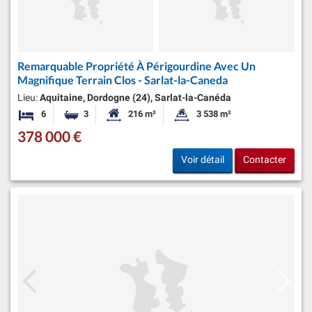
Remarquable Propriété À Périgourdine Avec Un
Magnifique Terrain Clos - Sarlat-la-Caneda
Lieu:
Aquitaine, Dordogne (24), Sarlat-la-Canéda
6
3
216 m²
3 538 m²
Chambres
Salles de bains
Surface habitable:
Superficie du terrain:
378 000 €
Voir détail
Contacter