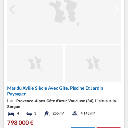
Mas du Xviiie Siècle Avec Gîte, Piscine Et Jardin
Paysager
Lieu:
Provence-Alpes-Côte d'Azur, Vaucluse (84), L'Isle-sur-la-
Sorgue
4
3
255 m²
4 145 m²
Chambres
Salles de bains
Surface habitable:
Superficie du terrain:
798 000 €