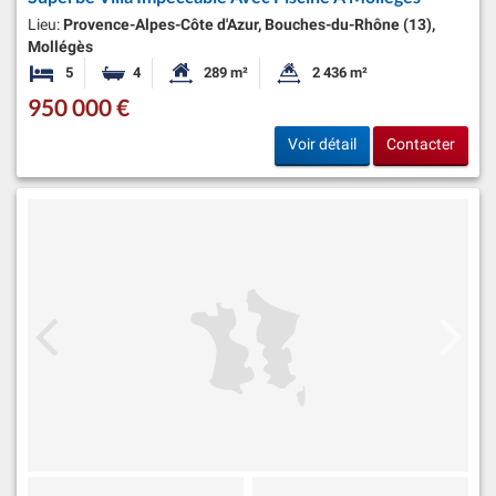
Lieu:
Provence-Alpes-Côte d'Azur, Bouches-du-Rhône (13),
Mollégès
5
4
289 m²
2 436 m²
Chambres
Salles de bains
Surface habitable:
Superficie du terrain:
950 000 €
Voir détail
Contacter