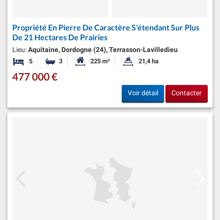
Propriété En Pierre De Caractère S'étendant Sur Plus
De 21 Hectares De Prairies
Lieu:
Aquitaine, Dordogne (24), Terrasson-Lavilledieu
5
3
225 m²
21,4 ha
Chambres
Salles de bains
Surface habitable:
Superficie du terrain:
477 000 €
Voir détail
Contacter