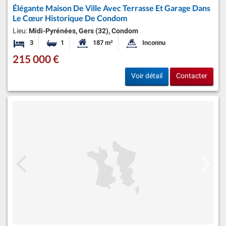
Élégante Maison De Ville Avec Terrasse Et Garage Dans
Le Cœur Historique De Condom
Lieu:
Midi-Pyrénées, Gers (32), Condom
3
1
187 m²
Inconnu
Chambres
Salle de bain
Surface habitable:
Superficie du terrain:
215 000 €
Voir détail
Contacter