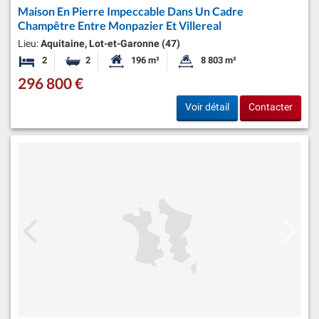
Maison En Pierre Impeccable Dans Un Cadre
Champêtre Entre Monpazier Et Villereal
Lieu:
Aquitaine, Lot-et-Garonne (47)
2
2
196 m²
8 803 m²
Chambres
Salles de bains
Surface habitable:
Superficie du terrain:
296 800 €
Voir détail
Contacter