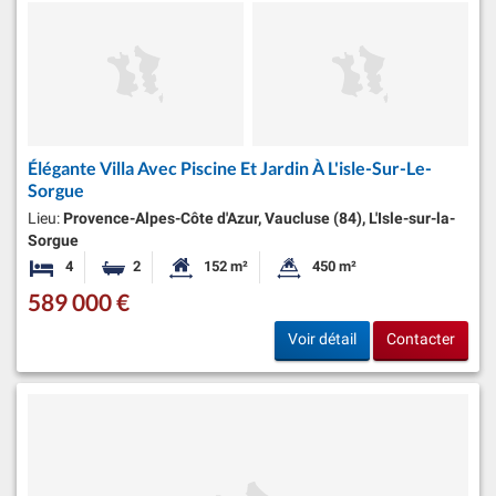
Élégante Villa Avec Piscine Et Jardin À L'isle-Sur-Le-
Sorgue
Lieu:
Provence-Alpes-Côte d'Azur, Vaucluse (84), L'Isle-sur-la-
Sorgue
4
2
152 m²
450 m²
Chambres
Salles de bains
Surface habitable:
Superficie du terrain:
589 000 €
Voir détail
Contacter