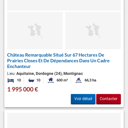
Château Remarquable Situé Sur 67 Hectares De
Prairies Closes Et De Dépendances Dans Un Cadre
Enchanteur
Lieu:
Aquitaine, Dordogne (24), Montignac
10
10
600 m²
66,3 ha
Chambres
Salles de bains
Surface habitable:
Superficie du terrain:
1 995 000 €
Voir détail
Contacter