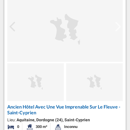
Ancien Hôtel Avec Une Vue Imprenable Sur Le Fleuve -
Saint-Cyprien
Lieu:
Aquitaine, Dordogne (24), Saint-Cyprien
0
300 m²
Inconnu
Chambres
Surface habitable:
Superficie du terrain: