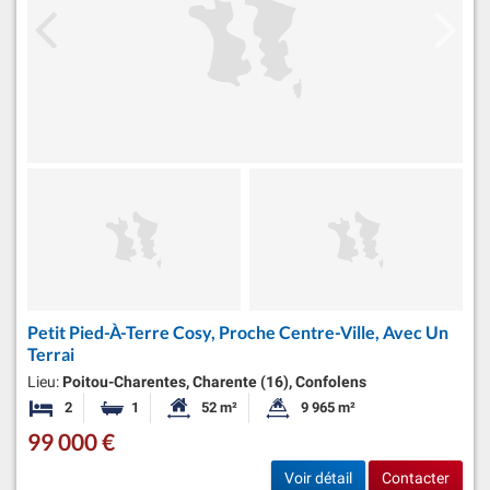
Petit Pied-À-Terre Cosy, Proche Centre-Ville, Avec Un
Terrai
Lieu:
Poitou-Charentes, Charente (16), Confolens
2
1
52 m²
9 965 m²
Chambres
Salle de bain
Surface habitable:
Superficie du terrain:
99 000 €
Voir détail
Contacter