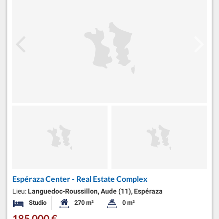
Espéraza Center - Real Estate Complex
Lieu:
Languedoc-Roussillon, Aude (11), Espéraza
Studio
270 m²
0 m²
Chambres
Surface habitable:
Superficie du terrain:
185 000 €