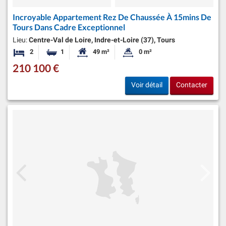
Incroyable Appartement Rez De Chaussée À 15mins De
Tours Dans Cadre Exceptionnel
Lieu:
Centre-Val de Loire, Indre-et-Loire (37), Tours
2
1
49 m²
0 m²
Chambres
Salle de bain
Surface habitable:
Superficie du terrain:
210 100 €
Voir détail
Contacter