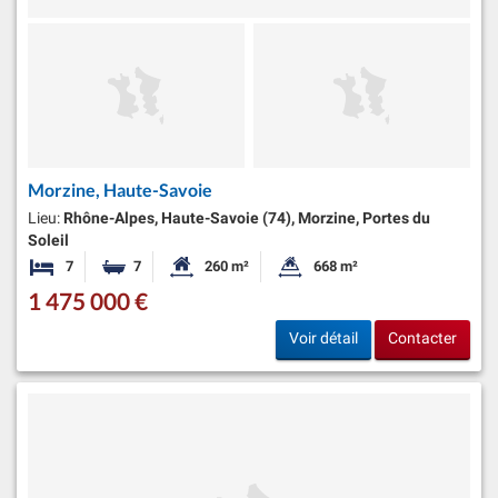
Morzine, Haute-Savoie
Lieu:
Rhône-Alpes, Haute-Savoie (74), Morzine, Portes du
Soleil
7
7
260 m²
668 m²
Chambres
Salles de bains
Surface habitable:
Superficie du terrain:
1 475 000 €
Voir détail
Contacter