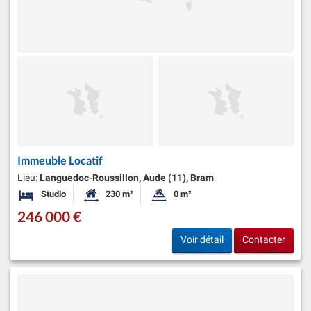
Immeuble Locatif
Lieu:
Languedoc-Roussillon, Aude (11), Bram
Studio
230 m²
0 m²
Chambres
Surface habitable:
Superficie du terrain:
246 000 €
Voir détail
Contacter