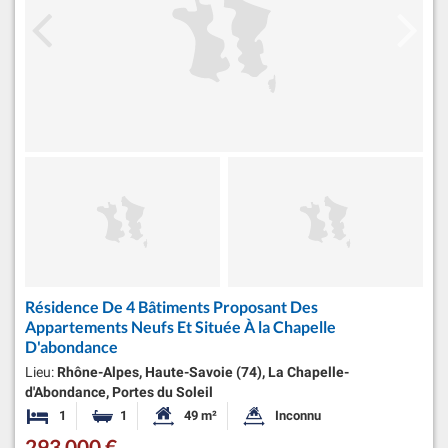
Résidence De 4 Bâtiments Proposant Des
Appartements Neufs Et Située À la Chapelle
D'abondance
Lieu:
Rhône-Alpes, Haute-Savoie (74), La Chapelle-
d'Abondance, Portes du Soleil
1
1
49 m²
Inconnu
Chambre
Salle de bain
Surface habitable:
Superficie du terrain:
293 000 €