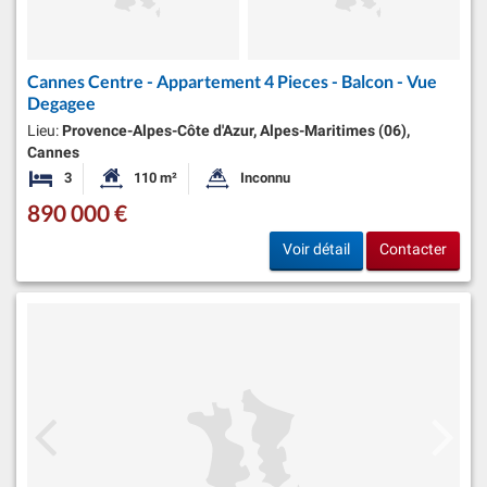
Cannes Centre - Appartement 4 Pieces - Balcon - Vue
Degagee
Lieu:
Provence-Alpes-Côte d'Azur, Alpes-Maritimes (06),
Cannes
3
110 m²
Inconnu
Chambres
Surface habitable:
Superficie du terrain:
890 000 €
Voir détail
Contacter