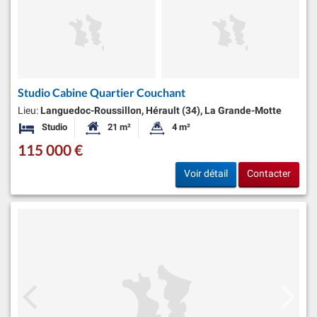
Studio Cabine Quartier Couchant
Lieu:
Languedoc-Roussillon, Hérault (34), La Grande-Motte
Studio
21 m²
4 m²
Chambres
Surface habitable:
Superficie du terrain:
115 000 €
Voir détail
Contacter