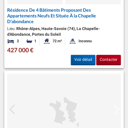
Résidence De 4 Bâtiments Proposant Des
Appartements Neufs Et Située À la Chapelle
D'abondance
Lieu:
Rhône-Alpes, Haute-Savoie (74), La Chapelle-
d'Abondance, Portes du Soleil
2
1
72 m²
Inconnu
Chambres
Salle de bain
Surface habitable:
Superficie du terrain:
427 000 €
Voir détail
Contacter