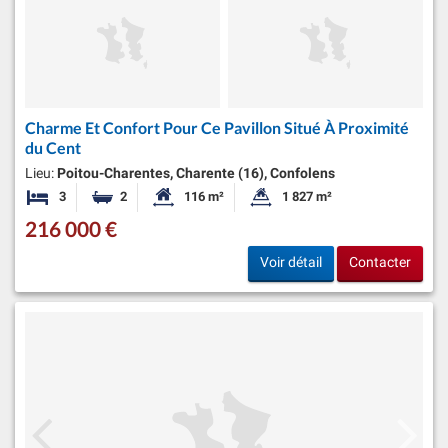
Charme Et Confort Pour Ce Pavillon Situé À Proximité
du Cent
Lieu:
Poitou-Charentes, Charente (16), Confolens
3
2
116 m²
1 827 m²
Chambres
Salles de bains
Surface habitable:
Superficie du terrain:
216 000 €
Voir détail
Contacter