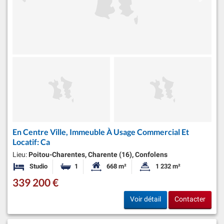
En Centre Ville, Immeuble À Usage Commercial Et
Locatif: Ca
Lieu:
Poitou-Charentes, Charente (16), Confolens
Studio
1
668 m²
1 232 m²
Chambres
Salle de bain
Surface habitable:
Superficie du terrain:
339 200 €
Voir détail
Contacter