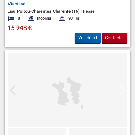
Viabilisé
Lieu:
Poitou-Charentes, Charente (16), Hiesse
0
Inconnu
981 m²
Chambres
Surface habitable:
Superficie du terrain:
15 948 €
Voir détail
Contacter