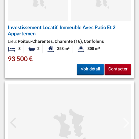
Investissement Locatif, Immeuble Avec Patio Et 2
Appartemen
Lieu:
Poitou-Charentes, Charente (16), Confolens
8
2
358 m²
308 m²
Chambres
Salles de bains
Surface habitable:
Superficie du terrain:
93 500 €
Voir détail
Contacter