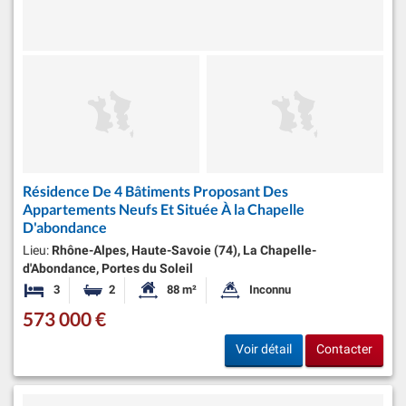
Résidence De 4 Bâtiments Proposant Des
Appartements Neufs Et Située À la Chapelle
D'abondance
Lieu:
Rhône-Alpes, Haute-Savoie (74), La Chapelle-
d'Abondance, Portes du Soleil
3
2
88 m²
Inconnu
Chambres
Salles de bains
Surface habitable:
Superficie du terrain:
573 000 €
Voir détail
Contacter