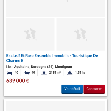
Exclusif Et Rare Ensemble Immobilier Touristique De
Charme E
Lieu:
Aquitaine, Dordogne (24), Montignac
40
40
2135 m²
1,25 ha
Chambres
Salles de bains
Surface habitable:
Superficie du terrain:
639 000 €
Voir détail
Contacter