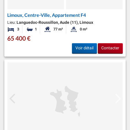
Limoux, Centre-Ville, Appartement F4
Lieu:
Languedoc-Roussillon, Aude (11), Limoux
3
1
77 m²
0 m²
Chambres
Salle de bain
Surface habitable:
Superficie du terrain:
65 400 €
Voir détail
Contacter