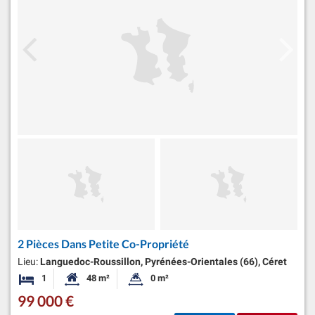
2 Pièces Dans Petite Co-Propriété
Lieu:
Languedoc-Roussillon, Pyrénées-Orientales (66), Céret
1
48 m²
0 m²
Chambre
Surface habitable:
Superficie du terrain:
99 000 €