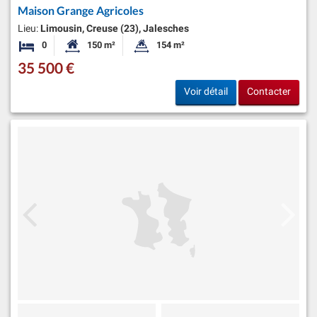
Maison Grange Agricoles
Lieu:
Limousin, Creuse (23), Jalesches
0
150 m²
154 m²
Chambres
Surface habitable:
Superficie du terrain:
35 500 €
Voir détail
Contacter