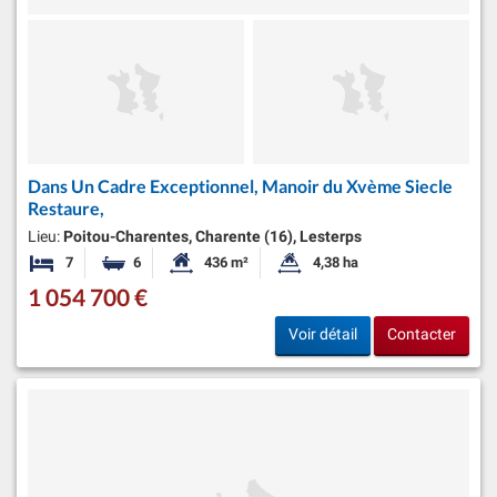
Dans Un Cadre Exceptionnel, Manoir du Xvème Siecle
Restaure,
Lieu:
Poitou-Charentes, Charente (16), Lesterps
7
6
436 m²
4,38 ha
Chambres
Salles de bains
Surface habitable:
Superficie du terrain:
1 054 700 €
Voir détail
Contacter