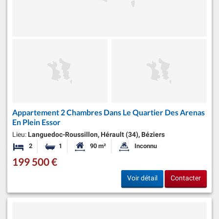
Appartement 2 Chambres Dans Le Quartier Des Arenas
En Plein Essor
Lieu:
Languedoc-Roussillon, Hérault (34), Béziers
2
1
90 m²
Inconnu
Chambres
Salle de bain
Surface habitable:
Superficie du terrain:
199 500 €
Voir détail
Contacter