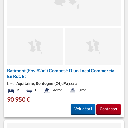
Batîment (Env 92m²) Composé D'un Local Commercial
En Rdc Et
Lieu:
Aquitaine, Dordogne (24), Payzac
2
1
92 m²
0 m²
Chambres
Salle de bain
Surface habitable:
Superficie du terrain:
90 950 €
Voir détail
Contacter