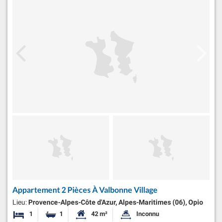
Appartement 2 Pièces À Valbonne Village
Lieu:
Provence-Alpes-Côte d'Azur, Alpes-Maritimes (06), Opio
1
1
42 m²
Inconnu
Chambre
Salle de bain
Surface habitable:
Superficie du terrain: