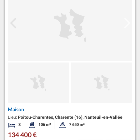
Maison
Lieu:
Poitou-Charentes, Charente (16), Nanteuil-en-Vallée
3
106 m²
7 650 m²
Chambres
Surface habitable:
Superficie du terrain:
134 400 €