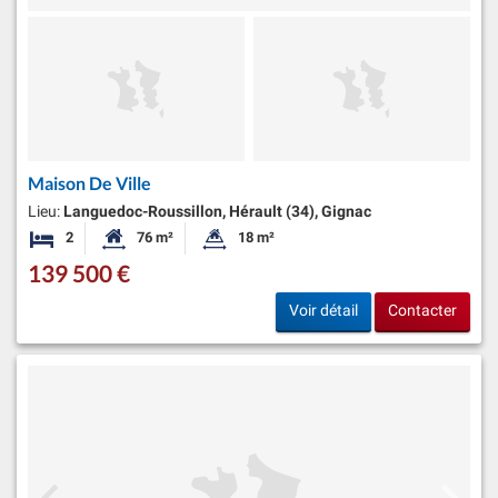
Maison De Ville
Lieu:
Languedoc-Roussillon, Hérault (34), Gignac
2
76 m²
18 m²
Chambres
Surface habitable:
Superficie du terrain:
139 500 €
Voir détail
Contacter