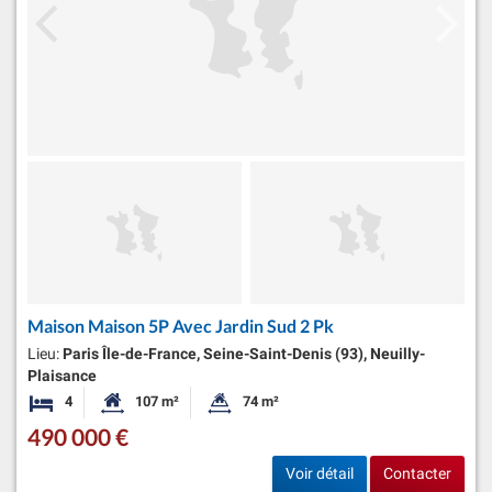
Maison Maison 5P Avec Jardin Sud 2 Pk
Lieu:
Paris Île-de-France, Seine-Saint-Denis (93), Neuilly-
Plaisance
4
107 m²
74 m²
Chambres
Surface habitable:
Superficie du terrain:
490 000 €
Voir détail
Contacter