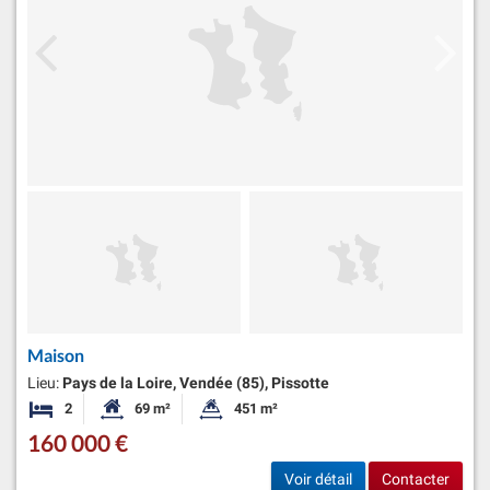
Maison
Lieu:
Pays de la Loire, Vendée (85), Pissotte
2
69 m²
451 m²
Chambres
Surface habitable:
Superficie du terrain:
160 000 €
Voir détail
Contacter