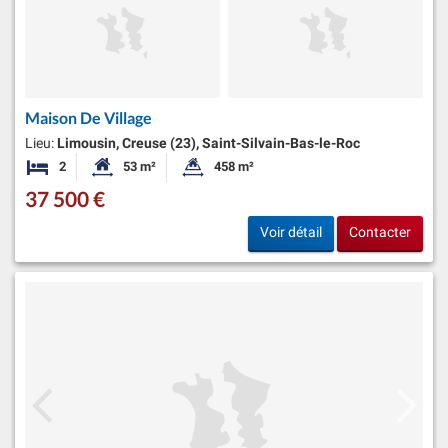
Maison De Village
Lieu:
Limousin, Creuse (23), Saint-Silvain-Bas-le-Roc
2
53 m²
458 m²
Chambres
Surface habitable:
Superficie du terrain:
37 500 €
Voir détail
Contacter