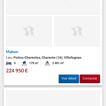
Maison
Lieu:
Poitou-Charentes, Charente (16), Villefagnan
5
179 m²
2 401 m²
Chambres
Surface habitable:
Superficie du terrain:
224 950 €
Voir détail
Contacter