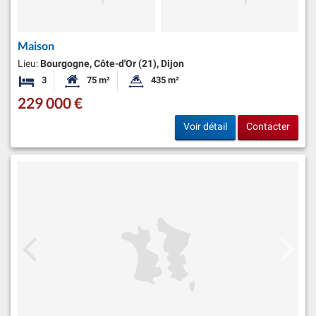
Maison
Lieu:
Bourgogne, Côte-d'Or (21), Dijon
3
75 m²
435 m²
Chambres
Surface habitable:
Superficie du terrain:
229 000 €
Voir détail
Contacter