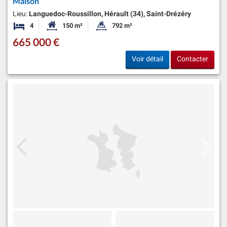
Maison
Lieu:
Languedoc-Roussillon, Hérault (34), Saint-Drézéry
4
150 m²
792 m²
Chambres
Surface habitable:
Superficie du terrain:
665 000 €
Voir détail
Contacter