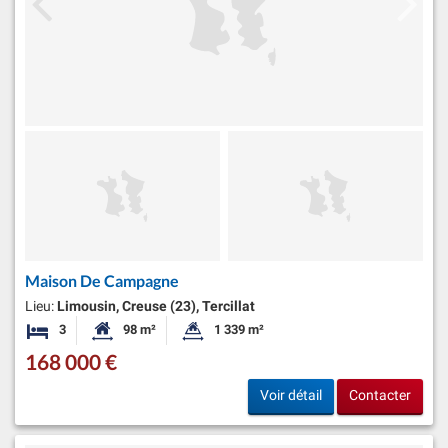
Maison De Campagne
Lieu:
Limousin, Creuse (23), Tercillat
3
98 m²
1 339 m²
Chambres
Surface habitable:
Superficie du terrain:
168 000 €
Voir détail
Contacter