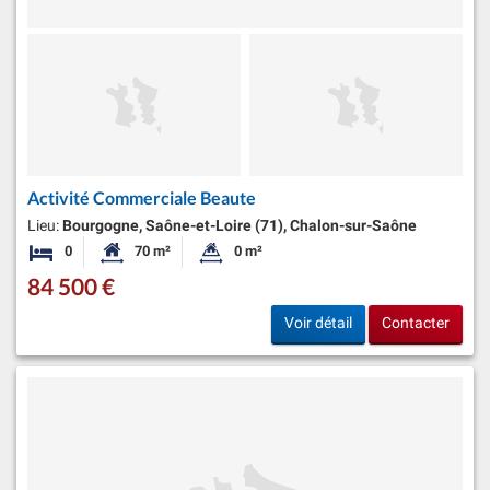
Activité Commerciale Beaute
Lieu:
Bourgogne, Saône-et-Loire (71), Chalon-sur-Saône
0
70 m²
0 m²
Chambres
Surface habitable:
Superficie du terrain:
84 500 €
Voir détail
Contacter