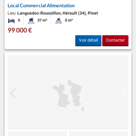
Local Commercial Alimentation
Lieu:
Languedoc-Roussillon, Hérault (34), Pinet
0
37 m²
0 m²
Chambres
Surface habitable:
Superficie du terrain:
99 000 €
Voir détail
Contacter