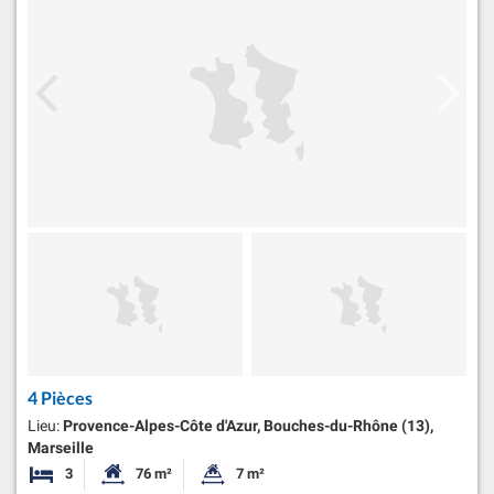
4 Pièces
Lieu:
Provence-Alpes-Côte d'Azur, Bouches-du-Rhône (13),
Marseille
3
76 m²
7 m²
Chambres
Surface habitable:
Superficie du terrain: