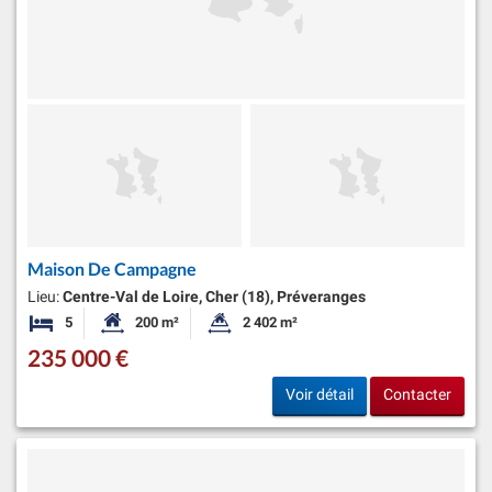
Maison De Campagne
Lieu:
Centre-Val de Loire, Cher (18), Préveranges
5
200 m²
2 402 m²
Chambres
Surface habitable:
Superficie du terrain:
235 000 €
Voir détail
Contacter