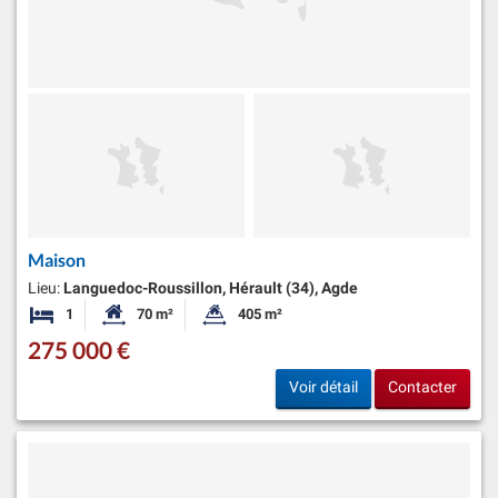
Maison
Lieu:
Languedoc-Roussillon, Hérault (34), Agde
1
70 m²
405 m²
Chambre
Surface habitable:
Superficie du terrain:
275 000 €
Voir détail
Contacter