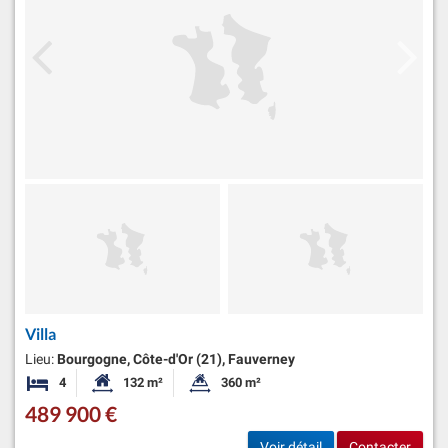
Villa
Lieu:
Bourgogne, Côte-d'Or (21), Fauverney
4
132 m²
360 m²
Chambres
Surface habitable:
Superficie du terrain:
489 900 €
Voir détail
Contacter