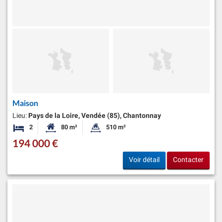
Maison
Lieu:
Pays de la Loire, Vendée (85), Chantonnay
2
80 m²
510 m²
Chambres
Surface habitable:
Superficie du terrain:
194 000 €
Voir détail
Contacter