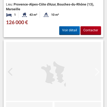
Lieu:
Provence-Alpes-Côte d'Azur, Bouches-du-Rhône (13),
Marseille
1
43 m²
10 m²
Chambre
Surface habitable:
Superficie du terrain:
126 000 €
Voir détail
Contacter