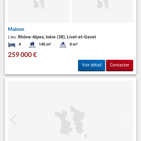
Maison
Lieu:
Rhône-Alpes, Isère (38), Livet-et-Gavet
4
145 m²
0 m²
Chambres
Surface habitable:
Superficie du terrain:
259 000 €
Voir détail
Contacter