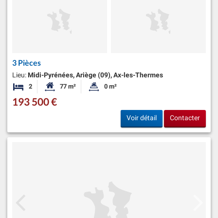
3 Pièces
Lieu:
Midi-Pyrénées, Ariège (09), Ax-les-Thermes
2
77 m²
0 m²
Chambres
Surface habitable:
Superficie du terrain:
193 500 €
Voir détail
Contacter