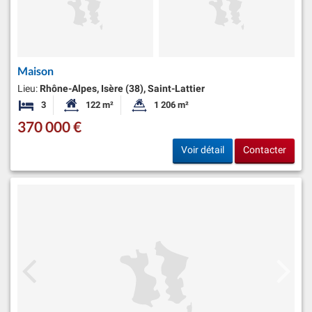
Maison
Lieu:
Rhône-Alpes, Isère (38), Saint-Lattier
3
122 m²
1 206 m²
Chambres
Surface habitable:
Superficie du terrain:
370 000 €
Voir détail
Contacter