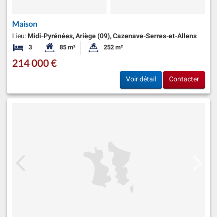
Maison
Lieu:
Midi-Pyrénées, Ariège (09), Cazenave-Serres-et-Allens
3
85 m²
252 m²
Chambres
Surface habitable:
Superficie du terrain:
214 000 €
Voir détail
Contacter