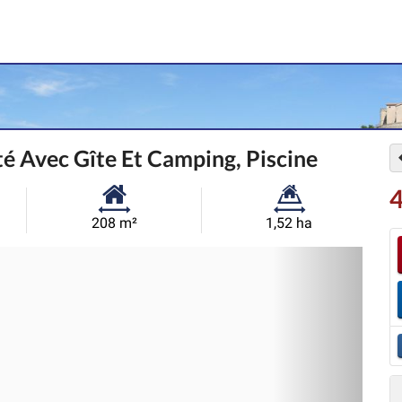
é Avec Gîte Et Camping, Piscine
4
Surface
Superficie
208 m²
1,52 ha
habitable:
du
Sui
terrain: