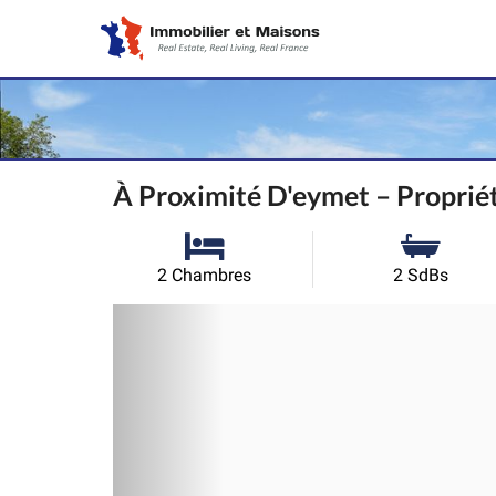
À Proximité D'eymet – Propriét
2 Chambres
2 SdBs
Précédent