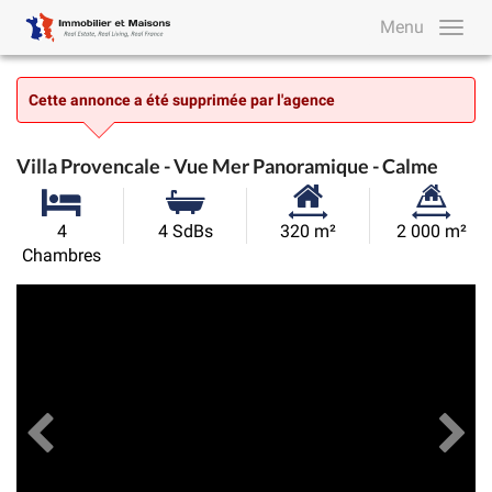
Menu
Cette annonce a été supprimée par l'agence
Villa Provencale - Vue Mer Panoramique - Calme
Surface
Superficie
4
4 SdBs
320 m²
2 000 m²
habitable:
du
Chambres
terrain:
Précédent
Toutes les images
Su