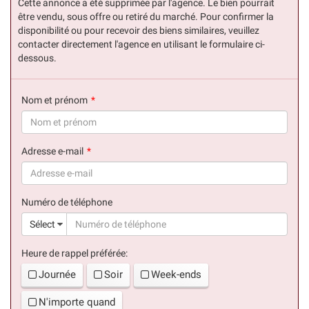
Cette annonce a été supprimée par l'agence. Le bien pourrait
être vendu, sous offre ou retiré du marché. Pour confirmer la
disponibilité ou pour recevoir des biens similaires, veuillez
contacter directement l'agence en utilisant le formulaire ci-
dessous.
Nom et prénom
(succès)
Adresse e-mail
(succès)
Numéro de téléphone
(suc
Sélect
Heure de rappel préférée:
Journée
Soir
Week-ends
N'importe quand