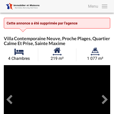
Menu
Cette annonce a été supprimée par l'agence
Villa Contemporaine Neuve, Proche Plages, Quartier
Calme Et Prise, Sainte Maxime
Surface
Superficie
4 Chambres
219 m²
1 077 m²
habitable:
du
Précédent
Toutes les images
Su
terrain: