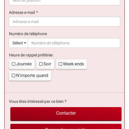
(succès)
Adresse e-mail
(succès)
Numéro de téléphone
(suc
Sélect
Heure de rappel préférée:
Journée
Soir
Week-ends
N'importe quand
Vous êtes intéressé par ce bien ?
Contacter