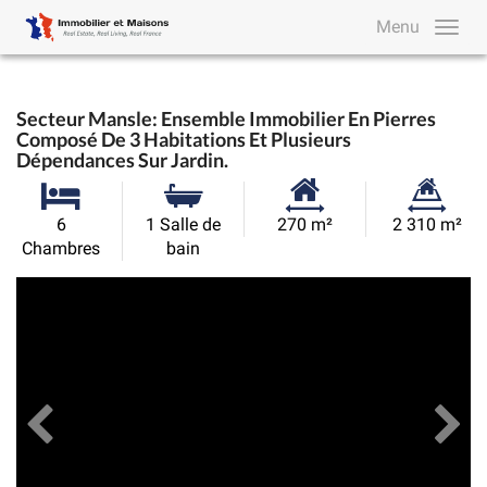
Menu
Secteur Mansle: Ensemble Immobilier En Pierres
Composé De 3 Habitations Et Plusieurs
Dépendances Sur Jardin.
Surface
Superficie
6
1 Salle de
270 m²
2 310 m²
habitable:
du
Chambres
bain
terrain:
Précédent
Toutes les images
Su