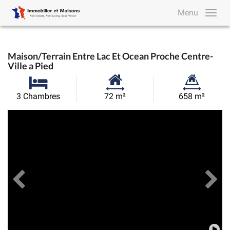
Menu
Maison/Terrain Entre Lac Et Ocean Proche Centre-
Ville a Pied
Surface
Superficie
3 Chambres
72 m²
658 m²
habitable:
du
Précédent
Toutes les images
Su
terrain: