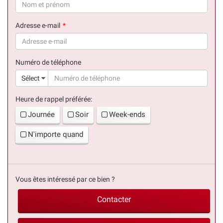
(succès)
Adresse e-mail
(succès)
Numéro de téléphone
(suc
Sélect
Heure de rappel préférée:
Journée
Soir
Week-ends
N'importe quand
Vous êtes intéressé par ce bien ?
Contacter