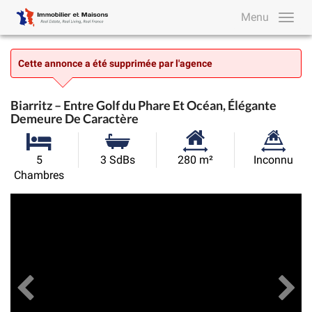
Menu
Cette annonce a été supprimée par l'agence
Biarritz – Entre Golf du Phare Et Océan, Élégante
Demeure De Caractère
Surface
Superficie
5
3 SdBs
280 m²
Inconnu
habitable:
du
Chambres
terrain:
Précédent
Toutes les images
Su