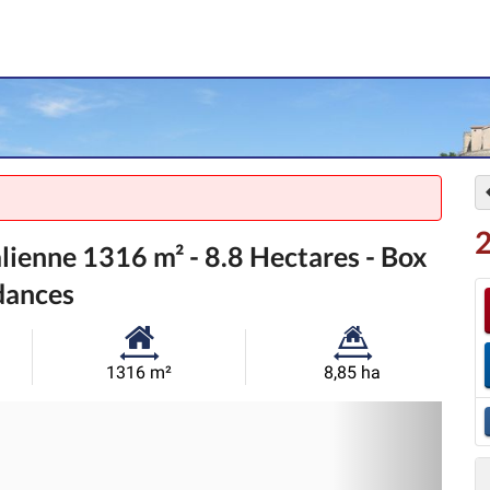
2
lienne 1316 m² - 8.8 Hectares - Box
dances
Surface
Superficie
1316 m²
8,85 ha
habitable:
du
Sui
terrain: