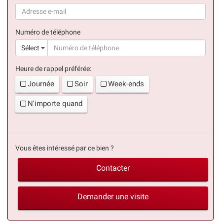
(succès)
Numéro de téléphone
(suc
Sélect
Heure de rappel préférée:
Journée
Soir
Week-ends
N'importe quand
Vous êtes intéressé par ce bien ?
Contacter
Demander une visite