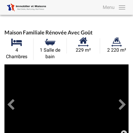
Menu
Maison Familiale Rénovée Avec Goût
Surface
Superficie
4
1 Salle de
229 m²
2 220 m²
habitable:
du
Chambres
bain
terrain:
Précédent
Toutes les images
Su