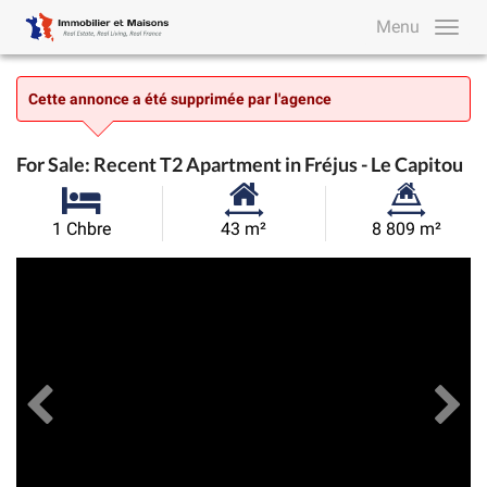
Menu
Cette annonce a été supprimée par l'agence
For Sale: Recent T2 Apartment in Fréjus - Le Capitou
Surface
Superficie
1 Chbre
43 m²
8 809 m²
habitable:
du
Précédent
Toutes les images
Su
terrain: