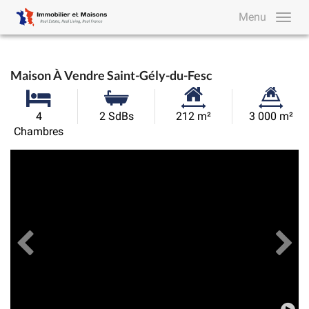
Menu
Maison À Vendre Saint-Gély-du-Fesc
Surface
Superficie
4
2 SdBs
212 m²
3 000 m²
habitable:
du
Chambres
terrain:
Précédent
Toutes les images
Su