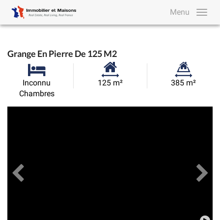
Menu
Grange En Pierre De 125 M2
Surface
Superficie
Inconnu
125 m²
385 m²
habitable:
du
Chambres
terrain:
Précédent
Toutes les images
Su