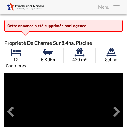
Menu
Cette annonce a été supprimée par l'agence
Propriété De Charme Sur 8,4ha, Piscine
Surface
Superficie
12
6 SdBs
430 m²
8,4 ha
habitable:
du
Chambres
terrain:
Précédent
Toutes les images
Su