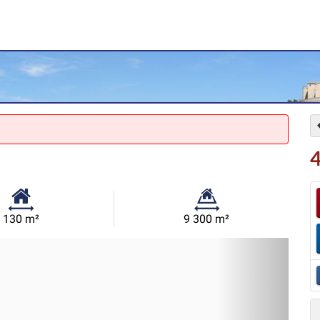
4
Surface
Superficie
130 m²
9 300 m²
habitable:
du
Sui
terrain: