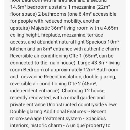
14.5m² bedroom upstairs 1 mezzanine (22m²
floor space) 2 bathrooms (one 6.4m² accessible
for people with reduced mobility, another
upstairs) Majestic 36m² living room with a 4.65m
ceiling height, fireplace, mezzanine, terrace
access, and abundant natural light Spacious 10m²
kitchen and an 8m² entrance with authentic charm
Reversible air conditioning Gîte 1 (65m², can be
connected to the main house): Large 43.8m² living
room Bedroom of approximately 12m² Bathroom
and mezzanine Recent insulation, double glazing,
reversible air conditioning Gîte 2 (45m²,
independent entrance): Charming T2 house,
recently renovated, with a small garden and
private entrance Unobstructed countryside views
Double glazing Additional Features: - Recent
micro-sewage treatment system - Spacious
interiors, historic charm - A unique property to