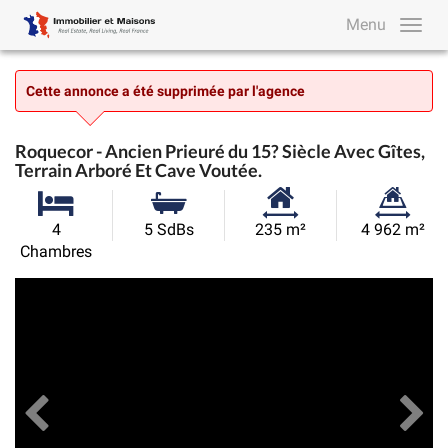
Menu
Cette annonce a été supprimée par l'agence
Roquecor - Ancien Prieuré du 15? Siècle Avec Gîtes,
Terrain Arboré Et Cave Voutée.
Surface
Superficie
4
5 SdBs
235 m²
4 962 m²
habitable:
du
Chambres
terrain:
Précédent
Toutes les images
Su