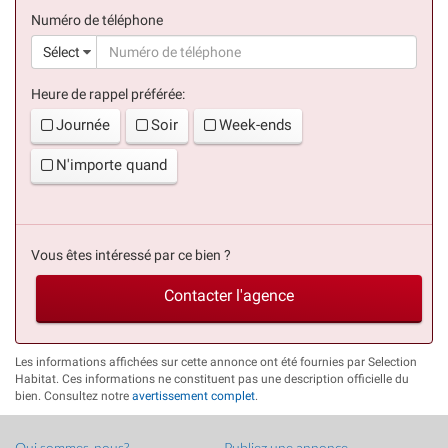
(succès)
Numéro de téléphone
(suc
Sélect
Heure de rappel préférée:
Journée
Soir
Week-ends
N'importe quand
Vous êtes intéressé par ce bien ?
Contacter l'agence
Les informations affichées sur cette annonce ont été fournies par Selection
Habitat. Ces informations ne constituent pas une description officielle du
bien. Consultez notre
avertissement complet
.
Qui sommes-nous?
Publiez une annonce