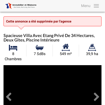
Menu
Cette annonce a été supprimée par l'agence
Spacieuse Villa Avec Etang Privé De 34 Hectares,
Deux Gîtes, Piscine Intérieure
Surface
Superficie
8
7 SdBs
549 m²
39,9 ha
habitable:
du
Chambres
terrain:
Précédent
Toutes les images
Su