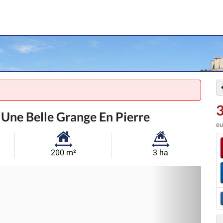
3
 Une Belle Grange En Pierre
eu
Surface
Superficie
200 m²
3 ha
habitable:
du
Sui
terrain: