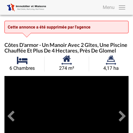
Menu
Cette annonce a été supprimée par l'agence
Côtes D'armor - Un Manoir Avec 2 Gîtes, Une Piscine
Chauffée Et Plus De 4 Hectares, Près De Glomel
Surface
Superficie
6 Chambres
274 m²
4,17 ha
habitable:
du
Précédent
Toutes les images
Su
terrain: