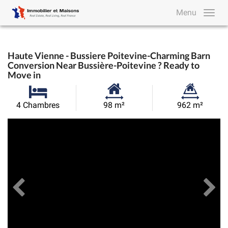
Menu
Haute Vienne - Bussiere Poitevine-Charming Barn
Conversion Near Bussière-Poitevine ? Ready to
Move in
Surface
Superficie
4 Chambres
98 m²
962 m²
habitable:
du
Précédent
Toutes les images
Su
terrain: