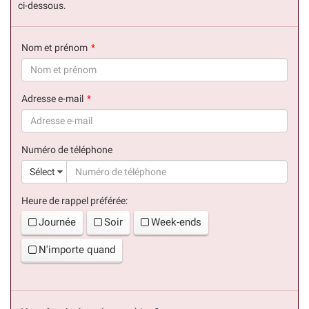
ci-dessous.
Nom et prénom
(succès)
Adresse e-mail
(succès)
Numéro de téléphone
(suc
Sélect
Heure de rappel préférée:
Journée
Soir
Week-ends
N'importe quand