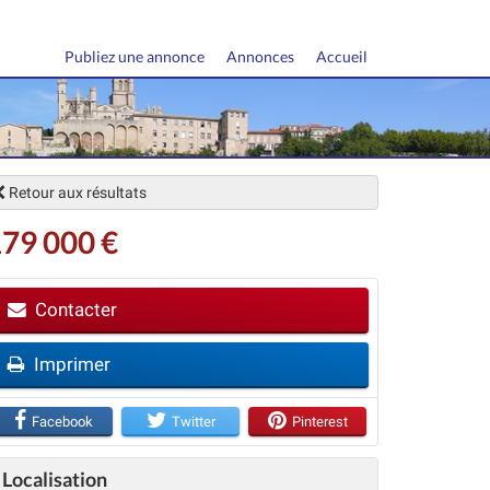
Publiez une annonce
Annonces
Accueil
Retour aux résultats
79 000 €
Contacter
Imprimer
vant
Facebook
Twitter
Pinterest
Localisation