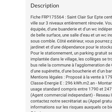
Description
Fiche FRP175564 : Saint Clair Sur Epte cen
ville sur 3 niveaux entièrement rénovée. Vou
équipée, d'une buanderie et d'un wc indépen
de belle surface, une salle d'eau et un w
sous comble. Côté extérieur, vous pourrez p
jardinet et d'une dépendance pour le stock
Pour le stationnement, un parking gratuit s
implantée dans le village, les collèges se t
bus relie la commune à l'agglomeration d
d'une supérette, d'une boucherie et d'un bar 
Mentions légales : Proposé à la vente à 17
Classe-Energie E : 296 kWh.m2.an - Montan
usage standard compris entre 1790 et 2470
(Agent commercial independant) - Reseau I
contactez notre secrétariat au (Appel gratu
informations sur les risques auxquels ce bi