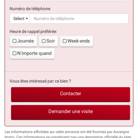
(succès)
Numéro de téléphone
(suc
Sélect
Heure de rappel préférée:
Journée
Soir
Week-ends
N'importe quand
Vous êtes intéressé par ce bien ?
Contacter
Demander une visite
Les informations affichées sur cette annonce ont été fournies par Auvergne
Immo. Ces informations ne constituent pas une description officielle du bien.