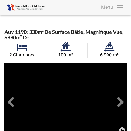
Menu
Auv 1190: 330m² De Surface Bâtie, Magnifique Vue,
6990m² De
Surface
Superficie
2 Chambres
100 m²
6 990 m²
habitable:
du
Précédent
Toutes les images
Su
terrain: