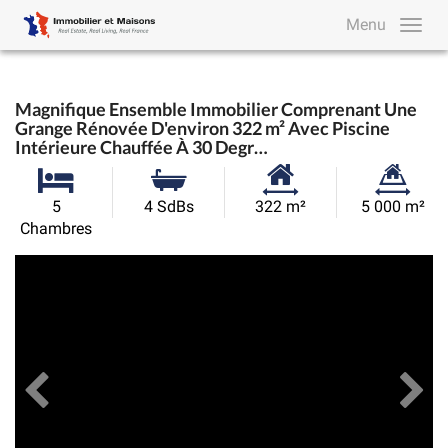
Menu
Magnifique Ensemble Immobilier Comprenant Une
Grange Rénovée D'environ 322 m² Avec Piscine
Intérieure Chauffée À 30 Degr…
Surface
Superficie
5
4 SdBs
322 m²
5 000 m²
habitable:
du
Chambres
terrain:
Précédent
Toutes les images
Su