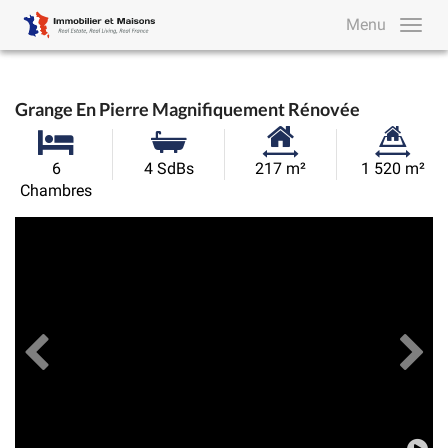
Menu
Grange En Pierre Magnifiquement Rénovée
Surface
Superficie
6
4 SdBs
217 m²
1 520 m²
habitable:
du
Chambres
terrain:
Précédent
Toutes les images
Su