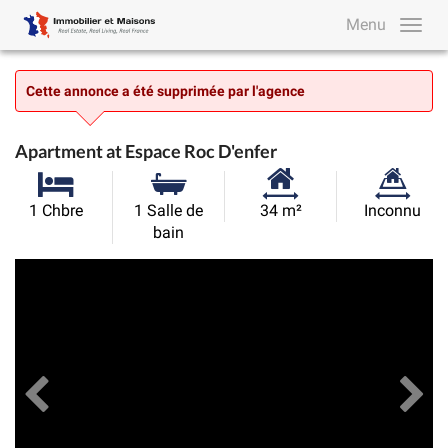
Menu
Cette annonce a été supprimée par l'agence
Apartment at Espace Roc D'enfer
Surface
Superficie
1 Chbre
1 Salle de
34 m²
Inconnu
habitable:
du
bain
terrain:
Précédent
Toutes les images
Su