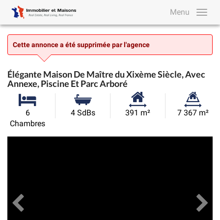
Menu
Cette annonce a été supprimée par l'agence
Élégante Maison De Maître du Xixème Siècle, Avec
Annexe, Piscine Et Parc Arboré
Surface
Superficie
6
4 SdBs
391 m²
7 367 m²
habitable:
du
Chambres
terrain:
Précédent
Toutes les images
Su