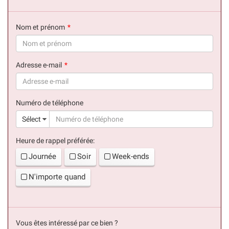
Nom et prénom
(succès)
Adresse e-mail
(succès)
Numéro de téléphone
(suc
Sélect
Heure de rappel préférée:
Journée
Soir
Week-ends
N'importe quand
Vous êtes intéressé par ce bien ?