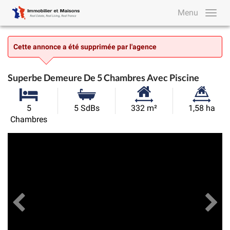
Menu
Cette annonce a été supprimée par l'agence
Superbe Demeure De 5 Chambres Avec Piscine
Surface
Superficie
5
5 SdBs
332 m²
1,58 ha
habitable:
du
Chambres
terrain:
Précédent
Toutes les images
Su