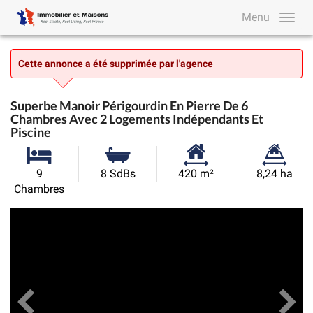
Menu
Cette annonce a été supprimée par l'agence
Superbe Manoir Périgourdin En Pierre De 6
Chambres Avec 2 Logements Indépendants Et
Piscine
Surface
Superficie
9
8 SdBs
420 m²
8,24 ha
habitable:
du
Chambres
terrain:
Précédent
Toutes les images
Su