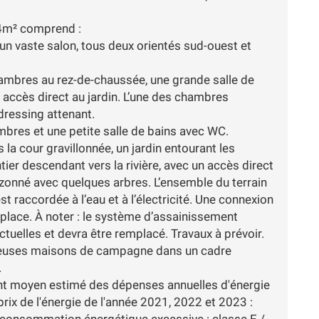
64m² comprend :
un vaste salon, tous deux orientés sud-ouest et
ambres au rez-de-chaussée, une grande salle de
c accès direct au jardin. L’une des chambres
ressing attenant.
ambres et une petite salle de bains avec WC.
s la cour gravillonnée, un jardin entourant les
tier descendant vers la rivière, avec un accès direct
gazonné avec quelques arbres. L’ensemble du terrain
t raccordée à l’eau et à l’électricité. Une connexion
n place. À noter : le système d’assainissement
tuelles et devra être remplacé. Travaux à prévoir.
cieuses maisons de campagne dans un cadre
.
tant moyen estimé des dépenses annuelles d'énergie
prix de l'énergie de l'année 2021, 2022 et 2023 :
 consommation énergétique excessive : classe E /