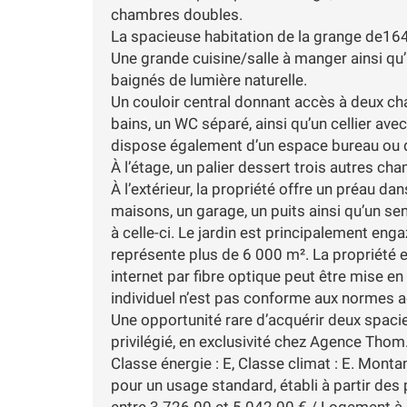
chambres doubles.
La spacieuse habitation de la grange de1
Une grande cuisine/salle à manger ainsi qu’
baignés de lumière naturelle.
Un couloir central donnant accès à deux ch
bains, un WC séparé, ainsi qu’un cellier ave
dispose également d’un espace bureau ou d
À l’étage, un palier dessert trois autres ch
À l’extérieur, la propriété offre un préau dan
maisons, un garage, un puits ainsi qu’un sen
à celle-ci. Le jardin est principalement en
représente plus de 6 000 m². La propriété es
internet par fibre optique peut être mise e
individuel n’est pas conforme aux normes ac
Une opportunité rare d’acquérir deux spa
privilégié, en exclusivité chez Agence Thom
Classe énergie : E, Classe climat : E. Mon
pour un usage standard, établi à partir des 
entre 3 726.00 et 5 042.00 € / Logement à