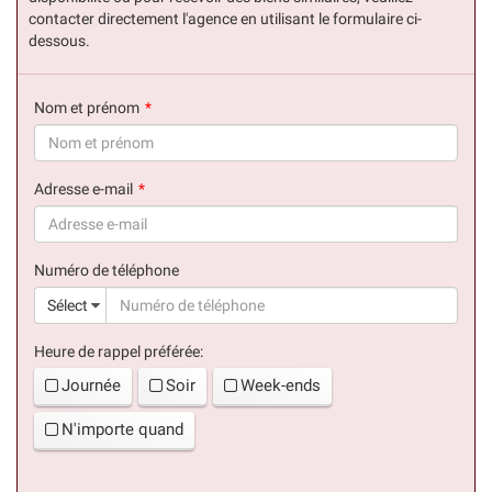
contacter directement l'agence en utilisant le formulaire ci-
dessous.
Nom et prénom
(succès)
Adresse e-mail
(succès)
Numéro de téléphone
(suc
Sélect
Heure de rappel préférée:
Journée
Soir
Week-ends
N'importe quand