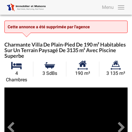
Menu
Cette annonce a été supprimée par l'agence
Charmante Villa De Plain-Pied De 190 m² Habitables
Sur Un Terrain Paysagé De 3135 m² Avec Piscine
Superbe
Surface
Superficie
4
3 SdBs
190 m²
3 135 m²
habitable:
du
Chambres
terrain:
Précédent
Toutes les images
Su