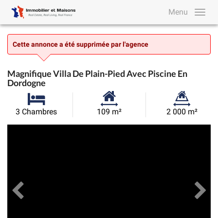
Menu
Cette annonce a été supprimée par l'agence
Magnifique Villa De Plain-Pied Avec Piscine En
Dordogne
Surface
Superficie
3 Chambres
109 m²
2 000 m²
habitable:
du
Précédent
Toutes les images
Su
terrain: