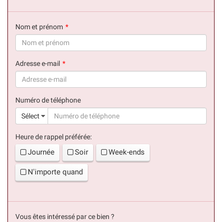
Nom et prénom
(succès)
Adresse e-mail
(succès)
Numéro de téléphone
(suc
Sélect
Heure de rappel préférée:
Journée
Soir
Week-ends
N'importe quand
Vous êtes intéressé par ce bien ?