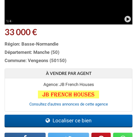
1/4 ·
33 000 €
Région: Basse-Normandie
Département: Manche (50)
Commune: Vengeons (50150)
À VENDRE PAR AGENT
Agence: JB French Houses
Consultez d'autres annonces de cette agence
Localiser ce bien