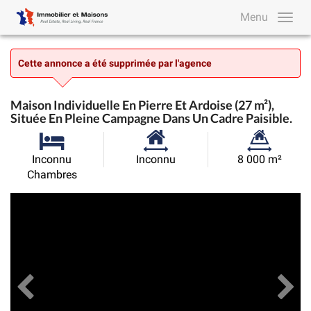
Menu
Cette annonce a été supprimée par l'agence
Maison Individuelle En Pierre Et Ardoise (27 m²),
Située En Pleine Campagne Dans Un Cadre Paisible.
Surface
Superficie
Inconnu
Inconnu
8 000 m²
habitable:
du
Chambres
terrain:
Précédent
Toutes les images
Su