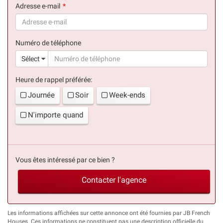
Adresse e-mail
(succès)
Numéro de téléphone
(suc
Sélect
Heure de rappel préférée:
Journée
Soir
Week-ends
N'importe quand
Vous êtes intéressé par ce bien ?
Contacter l'agence
Les informations affichées sur cette annonce ont été fournies par JB French
Houses. Ces informations ne constituent pas une description officielle du