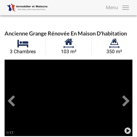
Menu
Ancienne Grange Rénovée En Maison D'habitation
Surface
Superficie
3 Chambres
103 m²
350 m²
habitable:
du
Précédent
Toutes les images
Su
terrain:
1/17 ·