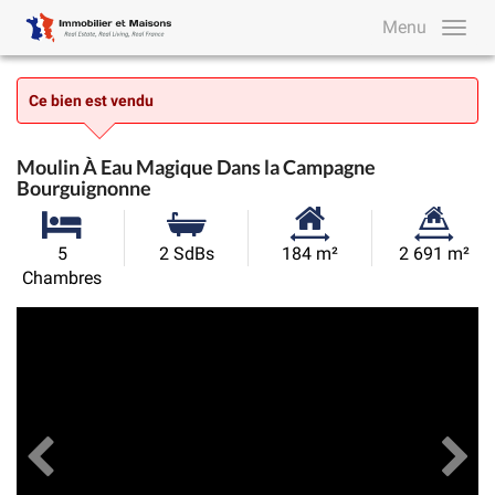
Menu
Ce bien est vendu
Moulin À Eau Magique Dans la Campagne
Bourguignonne
Surface
Superficie
5
2 SdBs
184 m²
2 691 m²
habitable:
du
Chambres
terrain:
Précédent
Toutes les images
Su