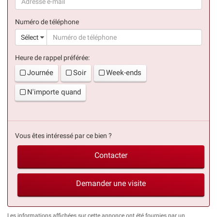
(succès)
Numéro de téléphone
(suc
Sélect
Heure de rappel préférée:
Journée
Soir
Week-ends
N'importe quand
Vous êtes intéressé par ce bien ?
Contacter
Demander une visite
Les informations affichées sur cette annonce ont été fournies par un