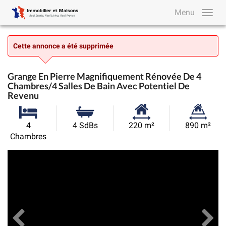
Menu
Cette annonce a été supprimée
Grange En Pierre Magnifiquement Rénovée De 4
Chambres/4 Salles De Bain Avec Potentiel De
Revenu
Surface
Superficie
4
4 SdBs
220 m²
890 m²
habitable:
du
Chambres
terrain:
Précédent
Toutes les images
Su